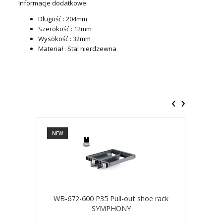
Informacje dodatkowe:
Długość : 204mm
Szerokość : 12mm
Wysokość : 32mm
Materiał : Stal nierdzewna
‹
›
NEW
NEW
WB-672-600 P35 Pull-out shoe rack
WB-
SYMPHONY