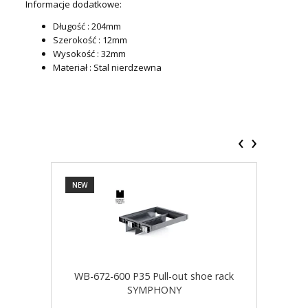
Informacje dodatkowe:
Długość : 204mm
Szerokość : 12mm
Wysokość : 32mm
Materiał : Stal nierdzewna
‹
›
NEW
NEW
WB-672-600 P35 Pull-out shoe rack
WB-
SYMPHONY