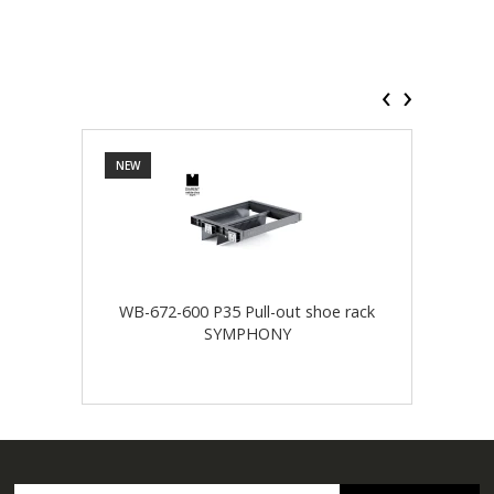
‹
›
NEW
NEW
WB-672-600 P35 Pull-out shoe rack
WB-
SYMPHONY