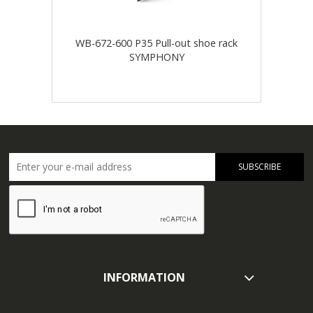
WB-672-600 P35 Pull-out shoe rack
WB-
SYMPHONY
SUBSCRIBE
INFORMATION