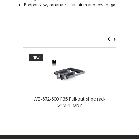
Podpórka wykonana z aluminium anodowanego
‹
›
NEW
NEW
WB-672-600 P35 Pull-out shoe rack
WB-
SYMPHONY