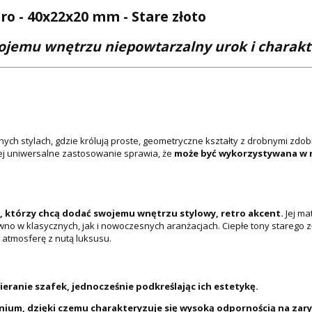
o - 40x22x20 mm - Stare złoto
wojemu wnętrzu niepowtarzalny urok i charakt
ych stylach, gdzie królują proste, geometryczne kształty z drobnymi zdob
j uniwersalne zastosowanie sprawia, że
może być wykorzystywana w r
h, którzy chcą dodać swojemu wnętrzu stylowy, retro akcent.
Jej ma
arówno w klasycznych, jak i nowoczesnych aranżacjach. Ciepłe tony stareg
atmosferę z nutą luksusu.
eranie szafek, jednocześnie podkreślając ich estetykę.
nium, dzięki czemu charakteryzuje się wysoką odpornością na zar