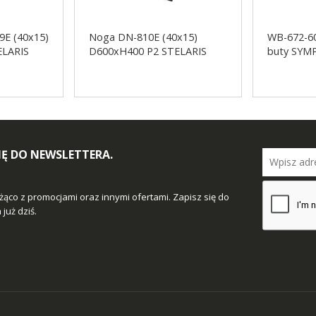
9E (40x15)
Noga DN-810E (40x15)
WB-672-60
ELARIS
D600xH400 P2 STELARIS
buty SY
SIĘ DO NEWSLETTERA.
żąco z promocjami oraz innymi ofertami. Zapisz się do
już dziś.