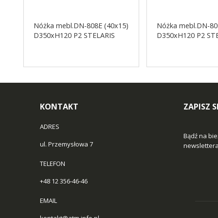
Nóżka mebl.DN-808E (40x15)
Nóżka mebl.DN-80
D350xH120 P2 STELARIS
D350xH120 P2 ST
KONTAKT
ZAPISZ 
ADRES
Bądź na bie
ul. Przemysłowa 7
newslettera 
TELEFON
+48 12 356-46-46
EMAIL