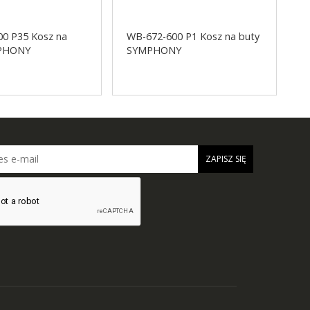
0 P35 Kosz na
WB-672-600 P1 Kosz na buty
W
MPHONY
SYMPHONY
S
ZAPISZ SIĘ