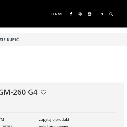
O Nas
PL
ZIE KUPIĆ
 GM-260 G4
TM
zapytaj o produkt
:
35752
poleć znajomemu