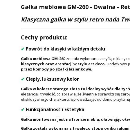
Gałka meblowa GM-260 - Owalna - Retr
Klasyczna gałka w stylu retro nada T
Cechy produktu:
✔
Powrót do klasyki w każdym detalu
Gałka meblowa GM-260
została wykonana z myślą o klasyczn
klasycznych oraz aranżacji w stylu art deco.
Dodatkowo je
przez komody po szafki łazienkowe.
✔
Ciepły, luksusowy kolor
Gałka w kolorze starego złota to idealny wybór dla tyc
elegancję i trwałość, co sprawia, że świetnie sprawdzi się z
ekskluzywnego charakteru, wprowadzając do domu przytulną 
✔
Funkcjonalność i Estetyka
Gałka montowana jest na froncie mebla, ułatwiając otwi
Gałka została wykonana z trwałego stopu cynku i alumi