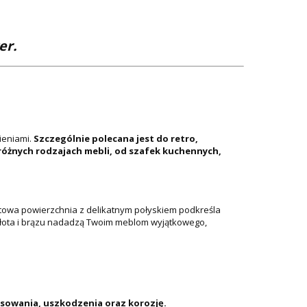
er.
ieniami.
Szczególnie polecana jest do retro,
óżnych rodzajach mebli, od szafek kuchennych,
towa powierzchnia z delikatnym połyskiem podkreśla
o złota i brązu nadadzą Twoim meblom wyjątkowego,
ysowania, uszkodzenia oraz korozję.