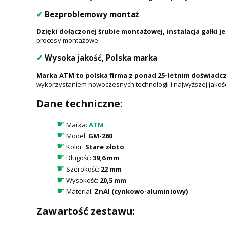
✔
Bezproblemowy montaż
Dzięki dołączonej śrubie montażowej, instalacja gałki jes
procesy montażowe.
✔
Wysoka jakość, Polska marka
Marka ATM to polska firma z ponad 25-letnim doświadc
wykorzystaniem nowoczesnych technologii i najwyższej jakośc
Dane techniczne:
☛
Marka:
ATM
☛
Model:
GM-260
☛
Kolor:
Stare złoto
☛
Długość:
39,6 mm
☛
Szerokość:
22 mm
☛
Wysokość:
20,5 mm
☛
Materiał:
ZnAl (cynkowo-aluminiowy)
Zawartość zestawu: