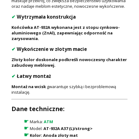
maskuje przekrój, co zwiększa bezpieczeństwo użytkowania
oraz nadaje meblom estetyczne, nowoczesne wykończenie.
✔
Wytrzymała konstrukcja
Końcówka AT-932A wykonana jest z stopu cynkowo-
aluminiowego (ZnAl), zapewniając odporność na
zarysowania.
✔
Wykończenie w złotym macie
Złoty kolor doskonale podkreśli nowoczesny charakter
zabudowy meblowej.
✔
Łatwy montaż
Montaż na wcisk
gwarantuje szybką i bezproblemową
instalację.
Dane techniczne:
☛
Marka:
ATM
☛
Model:
AT-932A A37 (L)/strong>
☛
Kolor:
Anoda złoty mat