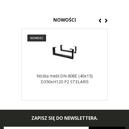
‹
›
NOWOŚCI
NOWOŚĆ
NOW
Nóżka mebl.DN-808E (40x15)
D350xH120 P2 STELARIS
ZAPISZ SIĘ DO NEWSLETTERA.