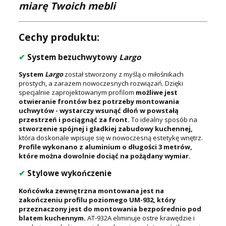
miarę Twoich mebli
Cechy produktu:
✔
System bezuchwytowy
Largo
System
Largo
został stworzony z myślą o miłośnikach
prostych, a zarazem nowoczesnych rozwiązań. Dzięki
specjalnie zaprojektowanym profilom
możliwe jest
otwieranie frontów bez potrzeby montowania
uchwytów - wystarczy wsunąć dłoń w powstałą
przestrzeń i pociągnąć za front.
To idealny sposób na
stworzenie spójnej i gładkiej zabudowy kuchennej,
która doskonale wpisuje się w nowoczesną estetykę wnętrz.
Profile wykonano z aluminium o długości 3 metrów,
które można dowolnie dociąć na pożądany wymiar.
✔
Stylowe wykończenie
Końcówka zewnętrzna montowana jest na
zakończeniu profilu poziomego UM-932, który
przeznaczony jest do montowania bezpośrednio pod
blatem kuchennym.
AT-932A eliminuje ostre krawędzie i