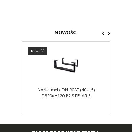
‹
›
NOWOŚCI
NOWOŚĆ
NOW
Nóżka mebl.DN-808E (40x15)
D350xH120 P2 STELARIS