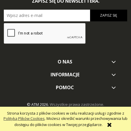
ZAPISZ SIĘ DO NEWSLETTERA.
ZAPISZ SIĘ
O NAS
INFORMACJE
POMOC
© ATM 2026.
Wszystkie prawa zastrzeżone.
Strona korzysta z plików cookies w celu realizacji usług i zgodnie z
Polityką Plików Cookies
. Możesz określić warunki przechowywania lub
dostępu do plików cookies w Twojej przeglądarce.
pokaż pełną wersję strony