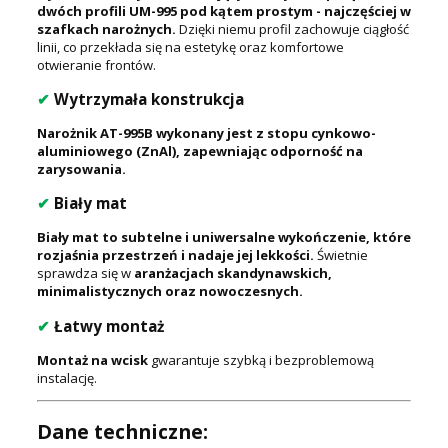
dwóch profili UM-995 pod kątem prostym - najczęściej w
szafkach narożnych.
Dzięki niemu profil zachowuje ciągłość
linii, co przekłada się na estetykę oraz komfortowe
otwieranie frontów.
✔
Wytrzymała konstrukcja
Narożnik AT-995B wykonany jest z stopu cynkowo-
aluminiowego (ZnAl), zapewniając odporność na
zarysowania.
✔
Biały mat
Biały mat to subtelne i uniwersalne wykończenie, które
rozjaśnia przestrzeń i nadaje jej lekkości.
Świetnie
sprawdza się w
aranżacjach skandynawskich,
minimalistycznych oraz nowoczesnych.
✔
Łatwy montaż
Montaż na wcisk
gwarantuje szybką i bezproblemową
instalację.
Dane techniczne: