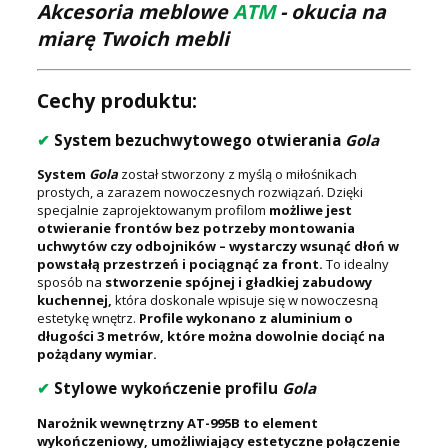
Akcesoria meblowe
ATM
- okucia na
miarę Twoich mebli
Cechy produktu:
✔
System bezuchwytowego otwierania
Gola
System
Gola
został stworzony z myślą o miłośnikach
prostych, a zarazem nowoczesnych rozwiązań. Dzięki
specjalnie zaprojektowanym profilom
możliwe jest
otwieranie frontów bez potrzeby montowania
uchwytów czy odbojników – wystarczy wsunąć dłoń w
powstałą przestrzeń i pociągnąć za front.
To idealny
sposób na
stworzenie spójnej i gładkiej zabudowy
kuchennej,
która doskonale wpisuje się w nowoczesną
estetykę wnętrz.
Profile wykonano z aluminium o
długości 3 metrów, które można dowolnie dociąć na
pożądany wymiar.
✔
Stylowe wykończenie profilu
Gola
Narożnik wewnętrzny AT-995B to element
wykończeniowy, umożliwiający estetyczne połączenie