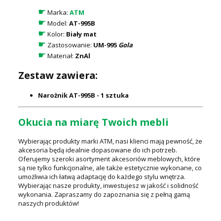
☛
Marka:
ATM
☛
Model:
AT-995B
☛
Kolor:
Biały mat
☛
Zastosowanie:
UM-995
Gola
☛
Materiał:
ZnAl
Zestaw zawiera:
Narożnik AT-995B - 1 sztuka
Okucia na miarę Twoich mebli
Wybierając produkty marki ATM, nasi klienci mają pewność, że
akcesoria będą idealnie dopasowane do ich potrzeb.
Oferujemy szeroki asortyment akcesoriów meblowych, które
są nie tylko funkcjonalne, ale także estetycznie wykonane, co
umożliwia ich łatwą adaptację do każdego stylu wnętrza.
Wybierając nasze produkty, inwestujesz w jakość i solidność
wykonania. Zapraszamy do zapoznania się z pełną gamą
naszych produktów!