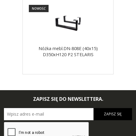
NOWOŚĆ
NOW
Nóżka mebl.DN-808E (40x15)
D350xH120 P2 STELARIS
ZAPISZ SIĘ DO NEWSLETTERA.
ZAPISZ SIĘ