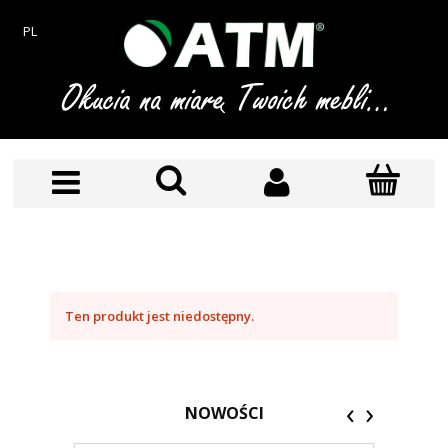
PL
Ten produkt jest niedostępny.
‹
›
NOWOŚCI