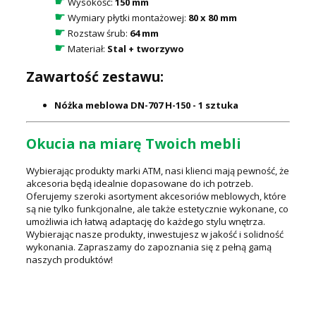
☛
Wysokość:
150 mm
☛
Wymiary płytki montażowej:
80 x 80 mm
☛
Rozstaw śrub:
64 mm
☛
Materiał:
Stal + tworzywo
Zawartość zestawu:
Nóżka meblowa DN-707 H-150 - 1 sztuka
Okucia na miarę Twoich mebli
Wybierając produkty marki ATM, nasi klienci mają pewność, że
akcesoria będą idealnie dopasowane do ich potrzeb.
Oferujemy szeroki asortyment akcesoriów meblowych, które
są nie tylko funkcjonalne, ale także estetycznie wykonane, co
umożliwia ich łatwą adaptację do każdego stylu wnętrza.
Wybierając nasze produkty, inwestujesz w jakość i solidność
wykonania. Zapraszamy do zapoznania się z pełną gamą
naszych produktów!