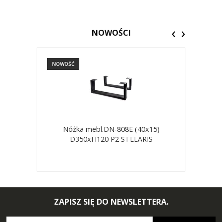
‹
›
NOWOŚCI
NOWOŚĆ
NOW
Nóżka mebl.DN-808E (40x15)
D350xH120 P2 STELARIS
ZAPISZ SIĘ DO NEWSLETTERA.