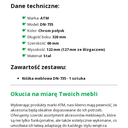
Dane techniczne:
☛
Marka:
ATM
☛
Model:
DN-735
☛
Kolor:
Chrom połysk
☛
Długość boku:
320 mm
☛
Szerokość:
60 mm
☛
Wysokość:
122 mm (127 mm ze ślizgaczem)
☛
Materiał:
Stal
Zawartość zestawu:
Nóżka meblowa DN-735 - 1 sztuka
Okucia na miarę Twoich mebli
Wybierając produkty marki ATM, nasi klienci mają pewność, że
akcesoria będą idealnie dopasowane do ich potrzeb.
Oferujemy szeroki asortyment akcesoriów meblowych, które
są nie tylko funkcjonalne, ale także estetycznie wykonane, co
umożliwia ich łatwą adaptację do każdego stylu wnętrza.