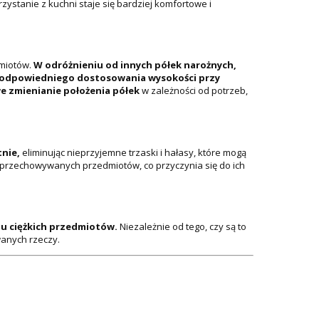
ystanie z kuchni staje się bardziej komfortowe i
miotów.
W odróżnieniu od innych półek narożnych,
em odpowiedniego dostosowania wysokości przy
e zmienianie położenia półek
w zależności od potrzeb,
tnie,
eliminując nieprzyjemne trzaski i hałasy, które mogą
przechowywanych przedmiotów, co przyczynia się do ich
iu ciężkich przedmiotów.
Niezależnie od tego, czy są to
wanych rzeczy.