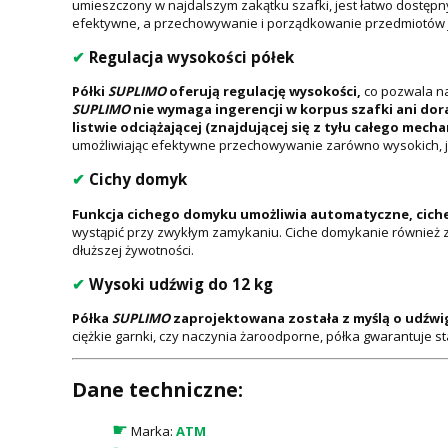
umieszczony w najdalszym zakątku szafki, jest łatwo dostępny
efektywne, a przechowywanie i porządkowanie przedmiotów j
✔
Regulacja wysokości półek
Półki
SUPLIMO
oferują regulację wysokości,
co pozwala n
SUPLIMO
nie wymaga ingerencji w korpus szafki ani do
listwie odciążającej (znajdującej się z tyłu całego me
umożliwiając efektywne przechowywanie zarówno wysokich, ja
✔
Cichy domyk
Funkcja cichego domyku umożliwia automatyczne, cich
wystąpić przy zwykłym zamykaniu. Ciche domykanie również 
dłuższej żywotności.
✔
Wysoki udźwig do 12 kg
Półka
SUPLIMO
zaprojektowana została z myślą o udźwig
ciężkie garnki, czy naczynia żaroodporne, półka gwarantuje
Dane techniczne:
☛
Marka:
ATM