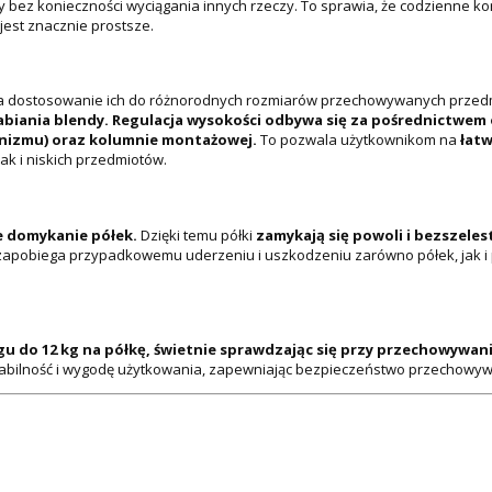
 bez konieczności wyciągania innych rzeczy. To sprawia, że codzienne korz
est znacznie prostsze.
a dostosowanie ich do różnorodnych rozmiarów przechowywanych przed
rabiania blendy. Regulacja wysokości odbywa się za pośrednictw
chanizmu) oraz kolumnie montażowej.
To pozwala użytkownikom na
łatw
k i niskich przedmiotów.
e domykanie półek.
Dzięki temu półki
zamykają się powoli i bezszeles
zapobiega przypadkowemu uderzeniu i uszkodzeniu zarówno półek, jak i 
u do 12 kg na półkę, świetnie sprawdzając się przy przechowywan
 stabilność i wygodę użytkowania, zapewniając bezpieczeństwo przechowy