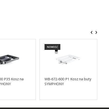
‹
›
NOWOŚĆ
0 P35 Kosz na
WB-672-600 P1 Kosz na buty
W
MPHONY
SYMPHONY
S