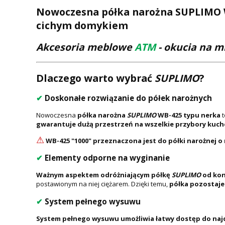
Nowoczesna półka narożna SUPLIMO WB
cichym domykiem
Akcesoria meblowe
ATM
- okucia na m
Dlaczego warto wybrać
SUPLIMO
?
✔
Doskonałe rozwiązanie do półek narożnych
Nowoczesna
półka narożna
SUPLIMO
WB-425 typu nerka
t
gwarantuje dużą przestrzeń na wszelkie przybory kuch
⚠
WB-425 "1000" przeznaczona jest do półki narożnej o
✔
Elementy odporne na wyginanie
Ważnym aspektem odróżniającym półkę
SUPLIMO
od kon
postawionym na niej ciężarem. Dzięki temu,
półka pozostaje
✔
System pełnego wysuwu
System pełnego wysuwu umożliwia łatwy dostęp do najd