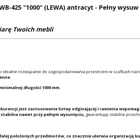
-425 "1000" (LEWA) antracyt - Pełny wysuw z
iarę Twoich mebli
o idealne rozwiązanie do zagospodarowania przestrzeni w szafkach nar
enne.
 minimalnej długości 1000 mm.
kurencji jest zastosowanie listwy odginającej i ramienia wspomag
 stabilna nawet przy pełnym wysunięciu,
gwarantując stabilne przec
alej położonych przedmiotów, co znacznie ułatwia organizację ku