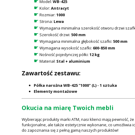
☛
Model:
WB-425
☛
Kolor:
Antracyt
☛
Rozmiar:
1000
☛
Strona:
Lewa
☛
Wymagana minimalna szerokość otworu drzwi szafk
☛
Szerokość drzwi:
500 mm
☛
Wymagana minimalna głębokość szafki:
500 mm
☛
Wymagana wysokość szafki:
600-850 mm
☛
Nośność pojedynczej półki:
12 kg
☛
Materiał:
Stal + aluminium
Zawartość zestawu:
Półka narożna WB-425 "1000" (L) - 1 sztuka
Elementy montażowe
Okucia na miarę Twoich mebli
Wybierając produkty marki ATM, nasi klienci mają pewność, ż
funkcjonalne, ale także estetycznie wykonane, co umożliwia i
do zapoznania się z pełną gamą naszych produktów!