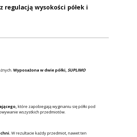
 regulacją wysokości półek i
ożnych.
Wyposażona w dwie półki,
SUPLIMO
ającego,
które zapobiegają wyginaniu się półki pod
howywanie wszystkich przedmiotów.
chni.
W rezultacie każdy przedmiot, nawet ten