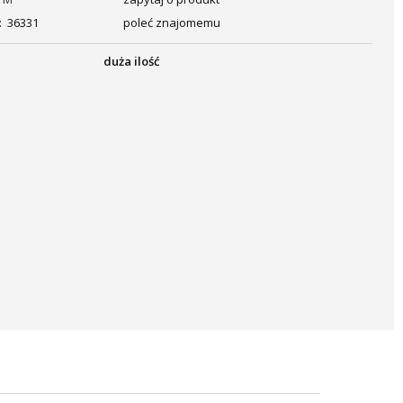
:
36331
poleć znajomemu
duża ilość