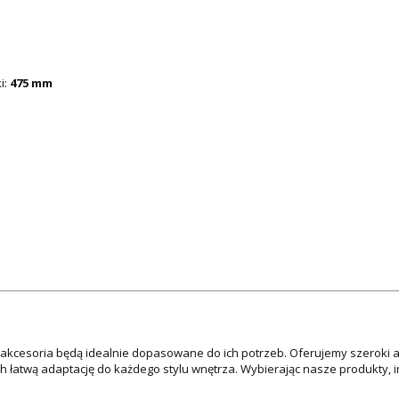
i:
475 mm
e akcesoria będą idealnie dopasowane do ich potrzeb. Oferujemy szeroki 
ch łatwą adaptację do każdego stylu wnętrza. Wybierając nasze produkty,