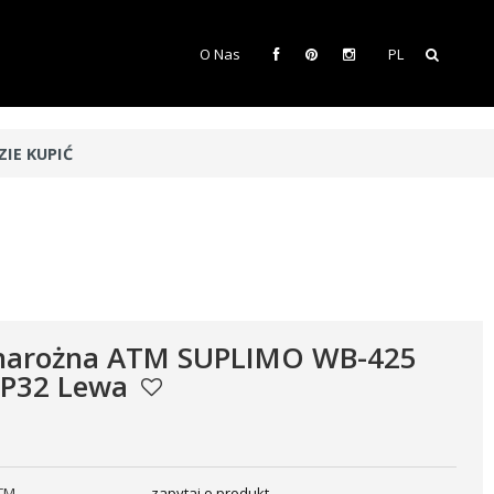
O Nas
PL
ZIE KUPIĆ
 narożna ATM SUPLIMO WB-425
 P32 Lewa
TM
zapytaj o produkt