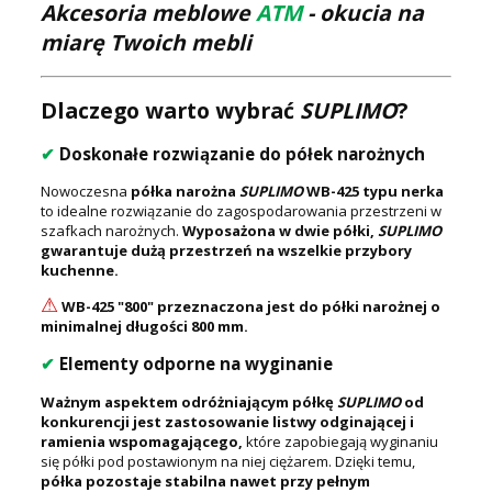
Akcesoria meblowe
ATM
- okucia na
miarę Twoich mebli
Dlaczego warto wybrać
SUPLIMO
?
✔
Doskonałe rozwiązanie do półek narożnych
Nowoczesna
półka narożna
SUPLIMO
WB-425 typu nerka
to idealne rozwiązanie do zagospodarowania przestrzeni w
szafkach narożnych.
Wyposażona w dwie półki,
SUPLIMO
gwarantuje dużą przestrzeń na wszelkie przybory
kuchenne.
⚠
WB-425 "800" przeznaczona jest do półki narożnej o
minimalnej długości 800 mm.
✔
Elementy odporne na wyginanie
Ważnym aspektem odróżniającym półkę
SUPLIMO
od
konkurencji jest zastosowanie listwy odginającej i
ramienia wspomagającego,
które zapobiegają wyginaniu
się półki pod postawionym na niej ciężarem. Dzięki temu,
półka pozostaje stabilna nawet przy pełnym