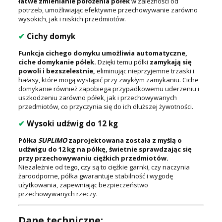
łatwe zmienianie położenia półek
w zależności od
potrzeb, umożliwiając efektywne przechowywanie zarówno
wysokich, jak i niskich przedmiotów.
✔
Cichy domyk
Funkcja cichego domyku umożliwia automatyczne,
ciche domykanie półek.
Dzięki temu półki
zamykają się
powoli i bezszelestnie,
eliminując nieprzyjemne trzaski i
hałasy, które mogą wystąpić przy zwykłym zamykaniu. Ciche
domykanie również zapobiega przypadkowemu uderzeniu i
uszkodzeniu zarówno półek, jak i przechowywanych
przedmiotów, co przyczynia się do ich dłuższej żywotności.
✔
Wysoki udźwig do 12 kg
Półka
SUPLIMO
zaprojektowana została z myślą o
udźwigu do 12 kg na półkę, świetnie sprawdzając się
przy przechowywaniu ciężkich przedmiotów.
Niezależnie od tego, czy są to ciężkie garnki, czy naczynia
żaroodporne, półka gwarantuje stabilność i wygodę
użytkowania, zapewniając bezpieczeństwo
przechowywanych rzeczy.
Dane techniczne: