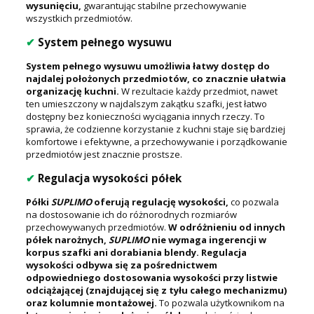
wysunięciu,
gwarantując stabilne przechowywanie
wszystkich przedmiotów.
✔
System pełnego wysuwu
System pełnego wysuwu umożliwia łatwy dostęp do
najdalej położonych przedmiotów, co znacznie ułatwia
organizację kuchni.
W rezultacie każdy przedmiot, nawet
ten umieszczony w najdalszym zakątku szafki, jest łatwo
dostępny bez konieczności wyciągania innych rzeczy. To
sprawia, że codzienne korzystanie z kuchni staje się bardziej
komfortowe i efektywne, a przechowywanie i porządkowanie
przedmiotów jest znacznie prostsze.
✔
Regulacja wysokości półek
Półki
SUPLIMO
oferują regulację wysokości,
co pozwala
na dostosowanie ich do różnorodnych rozmiarów
przechowywanych przedmiotów.
W odróżnieniu od innych
półek narożnych,
SUPLIMO
nie wymaga ingerencji w
korpus szafki ani dorabiania blendy. Regulacja
wysokości odbywa się za pośrednictwem
odpowiedniego dostosowania wysokości przy listwie
odciążającej (znajdującej się z tyłu całego mechanizmu)
oraz kolumnie montażowej.
To pozwala użytkownikom na