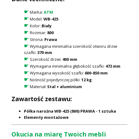
☛
Marka:
ATM
☛
Model:
WB-425
☛
Kolor:
Biały
☛
Rozmiar:
800
☛
Strona:
Prawa
☛
Wymagana minimalna szerokość otworu drzwi
szafki:
370 mm
☛
Szerokość drzwi:
400 mm
☛
Wymagana minimalna głębokość szafki:
472 mm
☛
Wymagana wysokość szafki:
600-850 mm
☛
Nośność pojedynczej półki:
12 kg
☛
Materiał:
Stal + aluminium
Zawartość zestawu:
Półka narożna WB-425 (800) PRAWA - 1 sztuka
Elementy montażowe
Okucia na miarę Twoich mebli