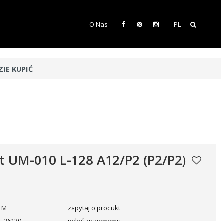
O Nas
PL
ZIE KUPIĆ
 UM-010 L-128 A12/P2 (P2/P2)
TM
zapytaj o produkt
:
26130
poleć znajomemu