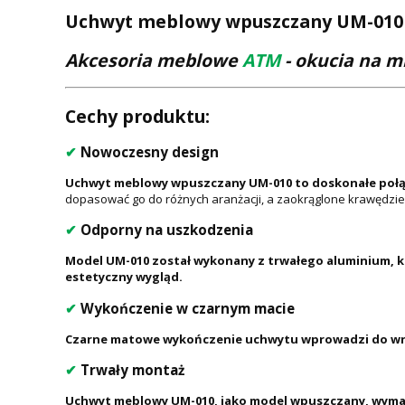
Uchwyt meblowy wpuszczany UM-010 L
Akcesoria meblowe
ATM
- okucia na m
Cechy produktu:
✔
Nowoczesny design
Uchwyt meblowy wpuszczany UM-010 to doskonałe połąc
dopasować go do różnych aranżacji, a zaokrąglone krawędzi
✔
Odporny na uszkodzenia
Model UM-010 został wykonany z trwałego aluminium, k
estetyczny wygląd.
✔
Wykończenie w czarnym macie
Czarne matowe wykończenie uchwytu wprowadzi do wnęt
✔
Trwały montaż
Uchwyt meblowy UM-010, jako model wpuszczany, wymaga