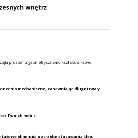
czesnych wnętrz
zięki prostemu geometrycznemu kształtowi łatwo
zkodzenia mechaniczne, zapewniając długotrwały
ter Twoich mebli.
tażowe eliminują potrzebę stosowania kleju,