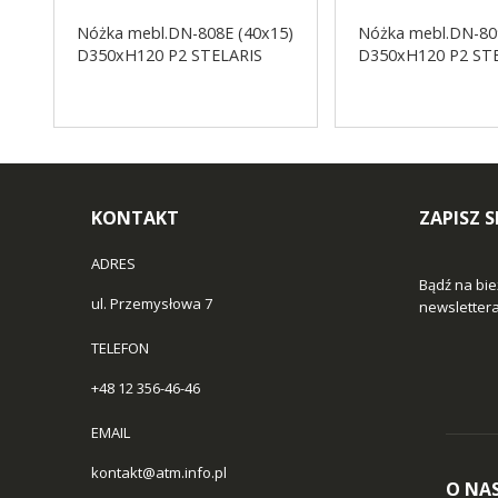
Nóżka mebl.DN-808E (40x15)
Nóżka mebl.DN-80
D350xH120 P2 STELARIS
D350xH120 P2 ST
KONTAKT
ZAPISZ 
ADRES
Bądź na bie
ul. Przemysłowa 7
newslettera 
TELEFON
+48 12 356-46-46
EMAIL
kontakt@atm.info.pl
O NA