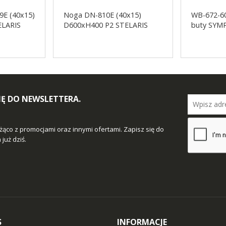
9E (40x15)
Noga DN-810E (40x15)
WB-672-60
ELARIS
D600xH400 P2 STELARIS
buty SY
SIĘ DO NEWSLETTERA.
żąco z promocjami oraz innymi ofertami. Zapisz się do
już dziś.
S
INFORMACJE