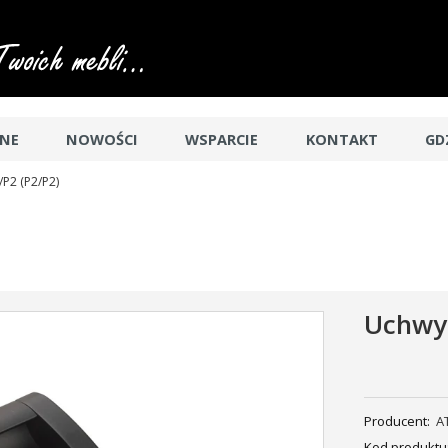
JNE
NOWOŚCI
WSPARCIE
KONTAKT
GD
P2 (P2/P2)
Uchwyt
Producent:
A
Kod produktu