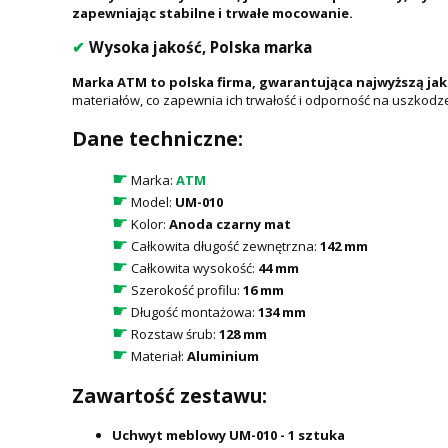
zapewniając stabilne i trwałe mocowanie.
✔
Wysoka jakość, Polska marka
Marka ATM to polska firma, gwarantująca najwyższą ja
materiałów, co zapewnia ich trwałość i odporność na uszkodz
Dane techniczne:
☛
Marka:
ATM
☛
Model:
UM-010
☛
Kolor:
Anoda czarny mat
☛
Całkowita długość zewnętrzna:
142 mm
☛
Całkowita wysokość:
44 mm
☛
Szerokość profilu:
16 mm
☛
Długość montażowa:
134 mm
☛
Rozstaw śrub:
128 mm
☛
Materiał:
Aluminium
Zawartość zestawu:
Uchwyt meblowy UM-010 - 1 sztuka