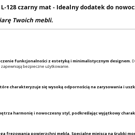
-128 czarny mat - Idealny dodatek do nowo
iarę Twoich mebli.
zenie funkcjonalności z estetyką i minimalistycznym designem.
D
e zapewniają bezpieczne użytkowanie.
tóre charakteryzuje się wysoką odpornością na zarysowania i us
rza harmonię i nowoczesny styl, podkreślając wyjątkowy charak
 frezowania powierzchni mebla. Specjalne miejsca na śrubki mon