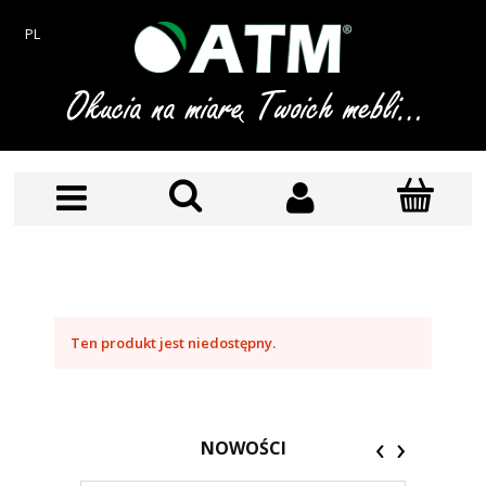
PL
Ten produkt jest niedostępny.
‹
›
NOWOŚCI