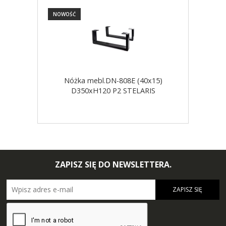
NOWOŚĆ
NOW
Nóżka mebl.DN-808E (40x15)
D350xH120 P2 STELARIS
ZAPISZ SIĘ DO NEWSLETTERA.
ZAPISZ SIĘ