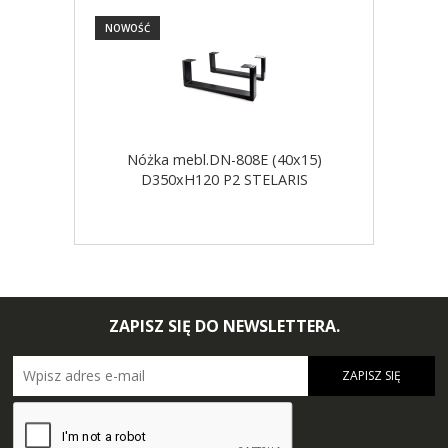
NOWOŚĆ
NOW
Nóżka mebl.DN-808E (40x15)
D350xH120 P2 STELARIS
ZAPISZ SIĘ DO NEWSLETTERA.
ZAPISZ SIĘ