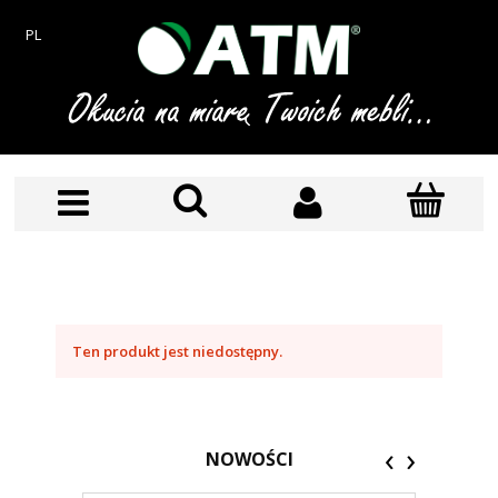
PL
Ten produkt jest niedostępny.
‹
›
NOWOŚCI