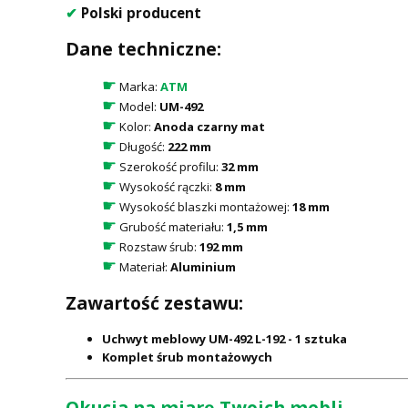
✔
Polski producent
Dane techniczne:
☛
Marka:
ATM
☛
Model:
UM-492
☛
Kolor:
Anoda czarny mat
☛
Długość:
222 mm
☛
Szerokość profilu:
32 mm
☛
Wysokość rączki:
8 mm
☛
Wysokość blaszki montażowej:
18 mm
☛
Grubość materiału:
1,5 mm
☛
Rozstaw śrub:
192 mm
☛
Materiał:
Aluminium
Zawartość zestawu:
Uchwyt meblowy UM-492 L-192 - 1 sztuka
Komplet śrub montażowych
Okucia na miarę Twoich mebli