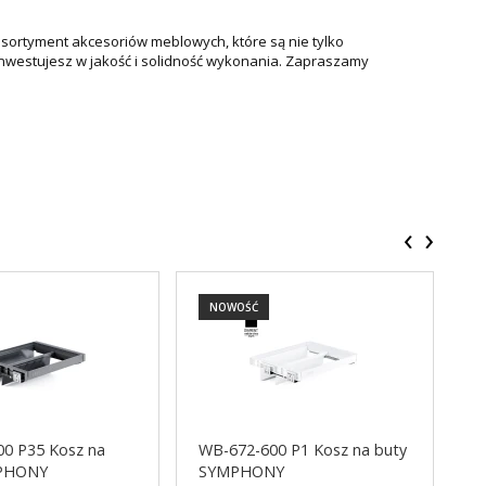
asortyment akcesoriów meblowych, które są nie tylko
 inwestujesz w jakość i solidność wykonania. Zapraszamy
‹
›
NOWOŚĆ
0 P35 Kosz na
WB-672-600 P1 Kosz na buty
W
MPHONY
SYMPHONY
S