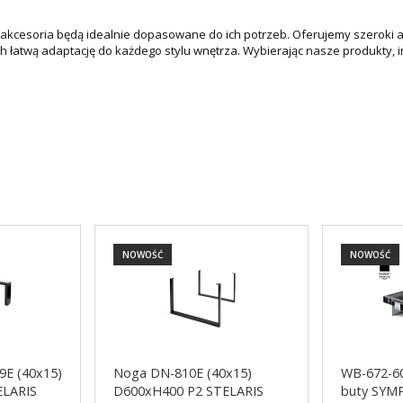
e akcesoria będą idealnie dopasowane do ich potrzeb. Oferujemy szeroki 
ch łatwą adaptację do każdego stylu wnętrza. Wybierając nasze produkty,
NOWOŚĆ
NOWOŚĆ
9E (40x15)
Noga DN-810E (40x15)
WB-672-60
ELARIS
D600xH400 P2 STELARIS
buty SY