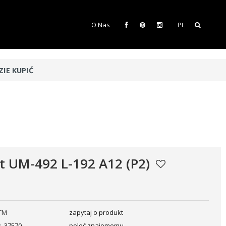
O Nas
PL
ZIE KUPIĆ
 UM-492 L-192 A12 (P2)
TM
zapytaj o produkt
:
37570
poleć znajomemu