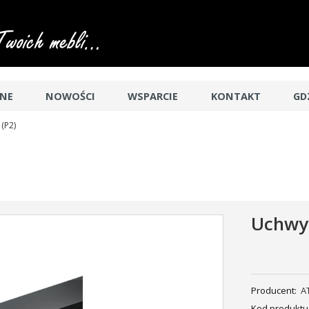
JNE
NOWOŚCI
WSPARCIE
KONTAKT
GD
(P2)
Uchwyt
Producent:
A
Kod produktu