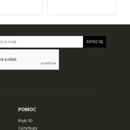
ZAPISZ SIĘ
POMOC
Bryły 3D
Certyfikaty