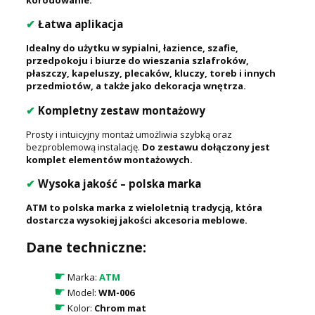
korodowanie.
✔
Łatwa aplikacja
Idealny do użytku w sypialni, łazience, szafie,
przedpokoju i biurze do wieszania szlafroków,
płaszczy, kapeluszy, plecaków, kluczy, toreb i innych
przedmiotów, a także jako dekoracja wnętrza.
✔
Kompletny zestaw montażowy
Prosty i intuicyjny montaż umożliwia szybką oraz
bezproblemową instalację.
Do zestawu dołączony jest
komplet elementów montażowych.
✔
Wysoka jakość – polska marka
ATM to polska marka z wieloletnią tradycją, która
dostarcza wysokiej jakości akcesoria meblowe.
Dane techniczne:
☛
Marka:
ATM
☛
Model:
WM-006
☛
Kolor:
Chrom mat