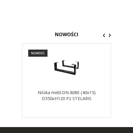
‹
›
NOWOŚCI
NOWOŚĆ
NOW
Nóżka mebl.DN-808E (40x15)
D350xH120 P2 STELARIS