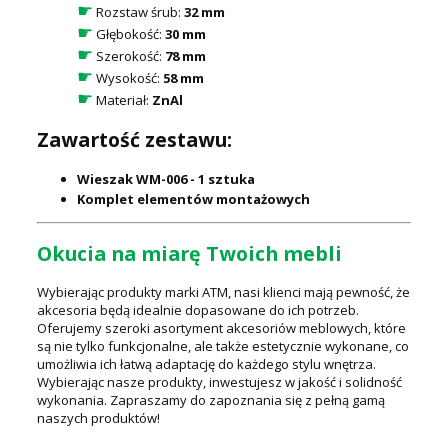
☛
Rozstaw śrub:
32 mm
☛
Głębokość:
30 mm
☛
Szerokość:
78 mm
☛
Wysokość:
58 mm
☛
Materiał:
ZnAl
Zawartość zestawu:
Wieszak WM-006 - 1 sztuka
Komplet elementów montażowych
Okucia na miarę Twoich mebli
Wybierając produkty marki ATM, nasi klienci mają pewność, że
akcesoria będą idealnie dopasowane do ich potrzeb.
Oferujemy szeroki asortyment akcesoriów meblowych, które
są nie tylko funkcjonalne, ale także estetycznie wykonane, co
umożliwia ich łatwą adaptację do każdego stylu wnętrza.
Wybierając nasze produkty, inwestujesz w jakość i solidność
wykonania. Zapraszamy do zapoznania się z pełną gamą
naszych produktów!