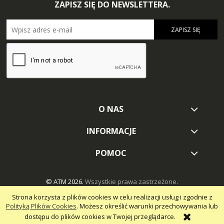
ZAPISZ SIĘ DO NEWSLETTERA.
ZAPISZ SIĘ
O NAS
INFORMACJE
POMOC
© ATM 2026.
Wszystkie prawa zastrzeżone.
Strona korzysta z plików cookies w celu realizacji usług i zgodnie z
Polityką Plików Cookies
. Możesz określić warunki przechowywania lub
dostępu do plików cookies w Twojej przeglądarce.
pokaż pełną wersję strony