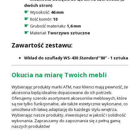
dwóch stron)
☛
Wysokość:
46 mm
☛
Ilość komór:
10
☛
Grubość materiału:
1,6 mm
☛
Materiał:
Tworzywo sztuczne
Zawartość zestawu:
Wkład do szuflady WS-430
Standard
"80" - 1 sztuka
Okucia na miarę Twoich mebli
Wybierając produkty marki ATM, nasi klienci mają pewność, że
akcesoria będą idealnie dopasowane do ich potrzeb.
Oferujemy szeroki asortyment akcesoriów meblowych, które
są nie tylko funkcjonalne, ale także estetycznie wykonane, co
umożliwia ich łatwą adaptację do każdego stylu wnętrza.
Wybierając nasze produkty, inwestujesz w jakość i solidność
wykonania. Zapraszamy do zapoznania się z pełną gamą
naszych produktów!