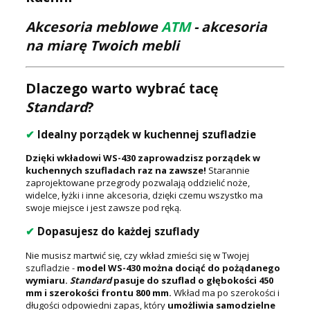
Akcesoria meblowe
ATM
- akcesoria
na miarę Twoich mebli
Dlaczego warto wybrać tacę
Standard
?
✔
Idealny porządek w kuchennej szufladzie
Dzięki wkładowi WS-430 zaprowadzisz porządek w
kuchennych szufladach raz na zawsze!
Starannie
zaprojektowane przegrody pozwalają oddzielić noże,
widelce, łyżki i inne akcesoria, dzięki czemu wszystko ma
swoje miejsce i jest zawsze pod ręką.
✔
Dopasujesz do każdej szuflady
Nie musisz martwić się, czy wkład zmieści się w Twojej
szufladzie -
model WS-430 można dociąć do pożądanego
wymiaru.
Standard
pasuje do szuflad o głębokości 450
mm i szerokości frontu 800 mm.
Wkład ma po szerokości i
długości odpowiedni zapas, który
umożliwia samodzielne