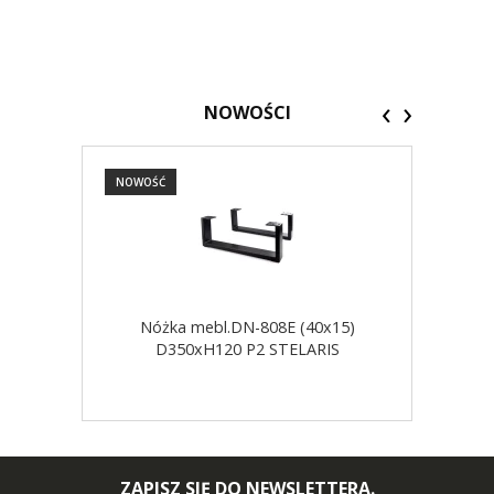
‹
›
NOWOŚCI
NOWOŚĆ
NOW
Nóżka mebl.DN-808E (40x15)
D350xH120 P2 STELARIS
ZAPISZ SIĘ DO NEWSLETTERA.