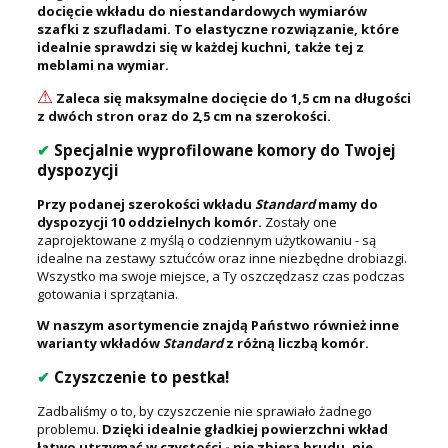
docięcie wkładu do niestandardowych wymiarów
szafki z szufladami. To elastyczne rozwiązanie, które
idealnie sprawdzi się w każdej kuchni, także tej z
meblami na wymiar.
⚠
Zaleca się maksymalne docięcie do 1,5 cm na długości
z dwóch stron oraz do 2,5 cm na szerokości.
✔
Specjalnie wyprofilowane komory do Twojej
dyspozycji
Przy podanej szerokości wkładu
Standard
mamy do
dyspozycji 10 oddzielnych komór.
Zostały one
zaprojektowane z myślą o codziennym użytkowaniu - są
idealne na zestawy sztućców oraz inne niezbędne drobiazgi.
Wszystko ma swoje miejsce, a Ty oszczędzasz czas podczas
gotowania i sprzątania.
W naszym asortymencie znajdą Państwo również inne
warianty wkładów
Standard
z różną liczbą komór.
✔
Czyszczenie to pestka!
Zadbaliśmy o to, by czyszczenie nie sprawiało żadnego
problemu.
Dzięki idealnie gładkiej powierzchni wkład
łatwo utrzymać w czystości - nie zbiera brudu, nie