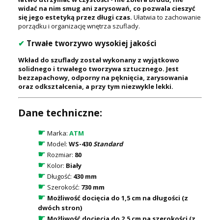
widać na nim smug ani zarysowań, co pozwala cieszyć
się jego estetyką przez długi czas.
Ułatwia to zachowanie
porządku i organizację wnętrza szuflady.
✔
Trwałe tworzywo wysokiej jakości
Wkład do szuflady został wykonany z wyjątkowo
solidnego i trwałego tworzywa sztucznego. Jest
bezzapachowy, odporny na pęknięcia, zarysowania
oraz odkształcenia, a przy tym niezwykle lekki.
Dane techniczne:
☛
Marka:
ATM
☛
Model:
WS-430
Standard
☛
Rozmiar:
80
☛
Kolor:
Biały
☛
Długość:
430 mm
☛
Szerokość:
730 mm
☛
Możliwość docięcia do 1,5 cm na długości (z
dwóch stron)
☛
Możliwość docięcia do 2,5 cm na szerokości (z