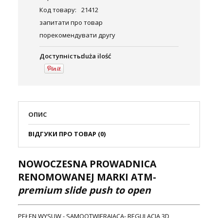
Код товару:
21412
запитати про товар
порекомендувати другу
Доступність:
duża ilość
ОПИС
ВІДГУКИ ПРО ТОВАР (0)
NOWOCZESNA PROWADNICA
RENOMOWANEJ MARKI
ATM-
premium slide push to open
PEŁEN WYSUW - SAMOOTWIERAJACA- REGULACJA 3D