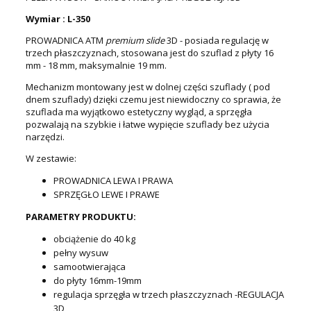
Wymiar : L-350
PROWADNICA ATM
premium
slide
3D - posiada regulację w
trzech płaszczyznach, stosowana jest do szuflad z płyty 16
mm - 18 mm, maksymalnie 19 mm.
Mechanizm montowany jest w dolnej części szuflady ( pod
dnem szuflady) dzięki czemu jest niewidoczny co sprawia, że
szuflada ma wyjątkowo estetyczny wygląd, a sprzęgła
pozwalają na szybkie i łatwe wypięcie szuflady bez użycia
narzędzi.
W zestawie:
PROWADNICA LEWA I PRAWA
SPRZĘGŁO LEWE I PRAWE
PARAMETRY PRODUKTU:
obciążenie do 40 kg
pełny wysuw
samootwierająca
do płyty 16mm-19mm
regulacja sprzęgła w trzech płaszczyznach -REGULACJA
3D