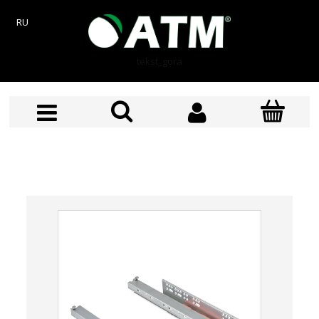
RU
tekst_gora