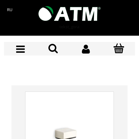
RU
tekst_gora