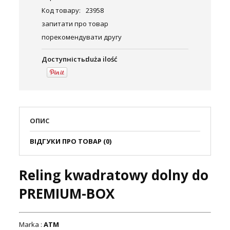
Код товару:
23958
запитати про товар
порекомендувати другу
Доступність:
duża ilość
ОПИС
ВІДГУКИ ПРО ТОВАР (0)
Reling kwadratowy dolny do
PREMIUM-BOX
Marka :
ATM