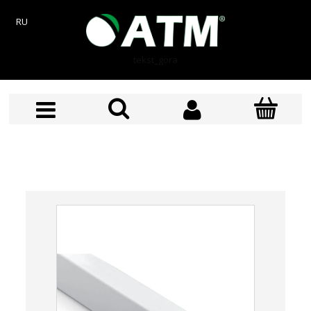
RU
tekst_gora