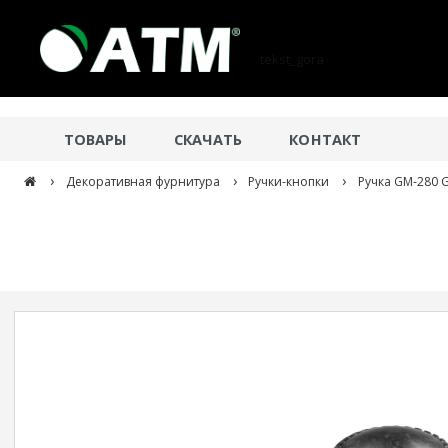
tekst_gora
ТОВАРЫ
СКАЧАТЬ
КОНТАКТ
›
›
›
Декоративная фурнитура
Ручки-кнопки
Ручка GM-280 