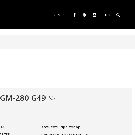
O Nas
RU
 GM-280 G49
TM
запитати про товар
35755
порекомендувати другу