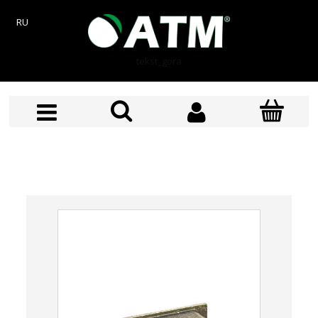
RU
tekst_gora