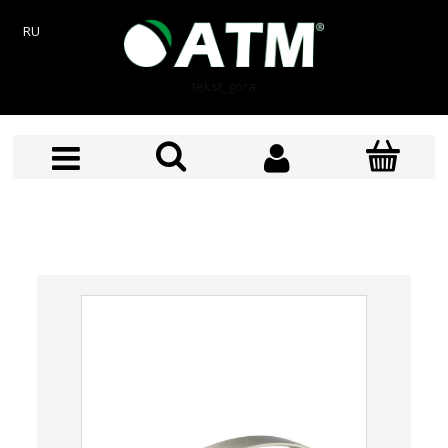
RU
tekst_gora