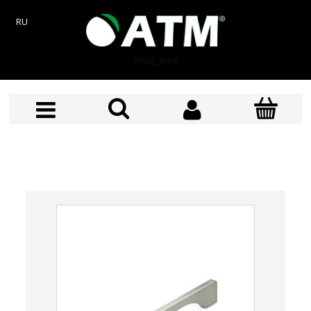
RU
tekst_gora