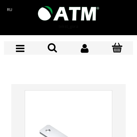
RU
tekst_gora