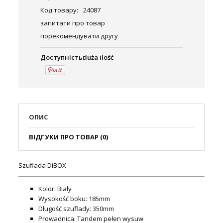
Код товару:
24087
запитати про товар
порекомендувати другу
Доступність:
duża ilość
ОПИС
ВІДГУКИ ПРО ТОВАР (0)
Szuflada DiBOX
Kolor: Biały
Wysokość boku: 185mm
Długość szuflady: 350mm
Prowadnica: Tandem pełen wysuw