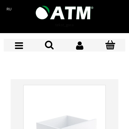
RU
tekst_gora