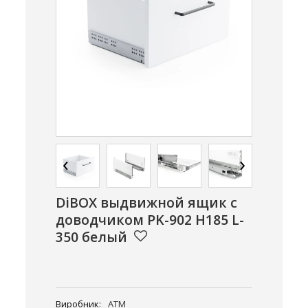
‹
›
DiBOX выдвижной ящик с
доводчиком PK-902 H185 L-
350 белый
Виробник:
ATM