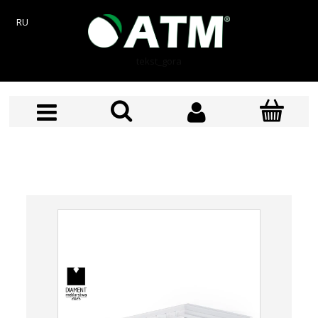
RU
tekst_gora