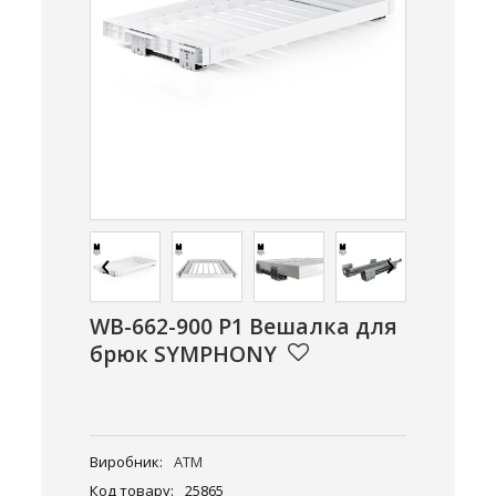
‹
›
WB-662-900 P1 Вeшaлкa для
бpюк SYMPHONY
Виробник:
ATM
Код товару:
25865