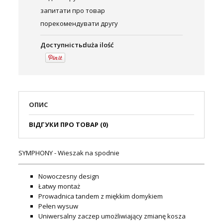
запитати про товар
порекомендувати другу
Доступність:
duża ilość
ОПИС
ВІДГУКИ ПРО ТОВАР (0)
SYMPHONY - Wieszak na spodnie
Nowoczesny design
Łatwy montaż
Prowadnica tandem z miękkim domykiem
Pełen wysuw
Uniwersalny zaczep umożliwiający zmianę kosza