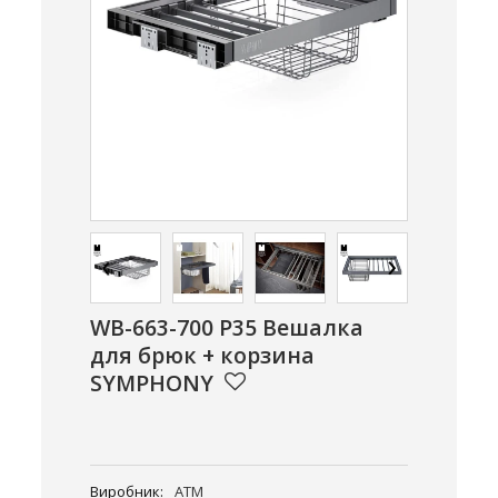
‹
›
WB-663-700 P35 Вeшaлкa
для бpюк + корзина
SYMPHONY
Виробник:
ATM