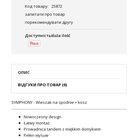
Код товару:
25872
запитати про товар
порекомендувати другу
Доступність:
duża ilość
ОПИС
ВІДГУКИ ПРО ТОВАР (0)
SYMPHONY - Wieszak na spodnie + kosz
Nowoczesny design
Łatwy montaż
Prowadnica tandem z miękkim domykiem
Pełen wysuw