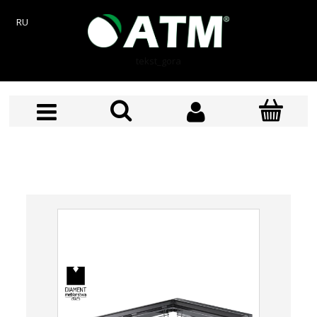
RU
tekst_gora