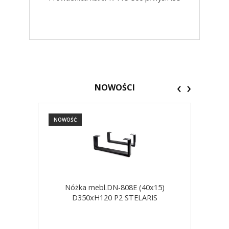
‹
›
NOWOŚCI
NOWOŚĆ
NOW
Nóżka mebl.DN-808E (40x15)
D350xH120 P2 STELARIS