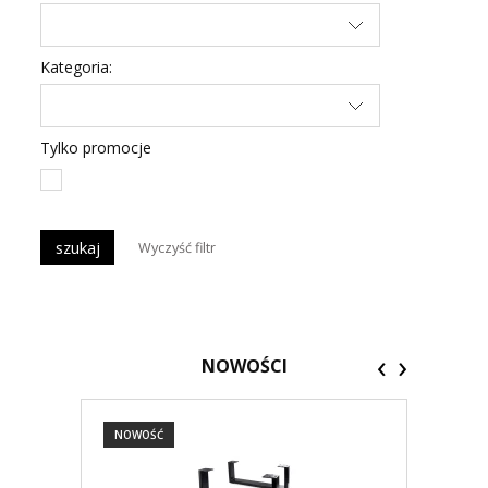
Kategoria:
Tylko promocje
szukaj
Wyczyść filtr
‹
›
NOWOŚCI
NOWOŚĆ
NOW