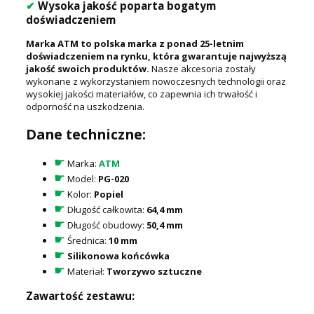
✔
Wysoka jakość poparta bogatym
doświadczeniem
Marka ATM to polska marka z ponad 25-letnim
doświadczeniem na rynku, która gwarantuje najwyższą
jakość swoich produktów.
Nasze akcesoria zostały
wykonane z wykorzystaniem nowoczesnych technologii oraz
wysokiej jakości materiałów, co zapewnia ich trwałość i
odporność na uszkodzenia.
Dane techniczne:
☛
Marka:
ATM
☛
Model:
PG-020
☛
Kolor:
Popiel
☛
Długość całkowita:
64,4 mm
☛
Długość obudowy:
50,4 mm
☛
Średnica:
10 mm
☛
Silikonowa końcówka
☛
Materiał:
Tworzywo sztuczne
Zawartość zestawu: