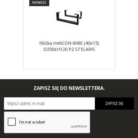
NOWOŚĆ
NOW
Nóżka mebl.DN-808E (40x15)
D350xH120 P2 STELARIS
ZAPISZ SIĘ DO NEWSLETTERA.
ZAPISZ SIĘ