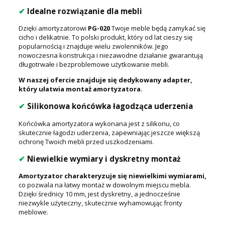
✔
Idealne rozwiązanie dla mebli
Dzięki amortyzatorowi
PG-020
Twoje meble będą zamykać się
cicho i delikatnie. To polski produkt, który od lat cieszy się
popularnością i znajduje wielu zwolenników. Jego
nowoczesna konstrukcja i niezawodne działanie gwarantują
długotrwałe i bezproblemowe użytkowanie mebli.
W naszej ofercie znajduje się dedykowany adapter,
który ułatwia montaż amortyzatora.
✔
Silikonowa końcówka łagodząca uderzenia
Końcówka amortyzatora wykonana jest z silikonu, co
skutecznie łagodzi uderzenia, zapewniając jeszcze większą
ochronę Twoich mebli przed uszkodzeniami.
✔
Niewielkie wymiary i dyskretny montaż
Amortyzator charakteryzuje się niewielkimi wymiarami,
co pozwala na łatwy montaż w dowolnym miejscu mebla.
Dzięki średnicy 10 mm, jest dyskretny, a jednocześnie
niezwykle użyteczny, skutecznie wyhamowując fronty
meblowe.