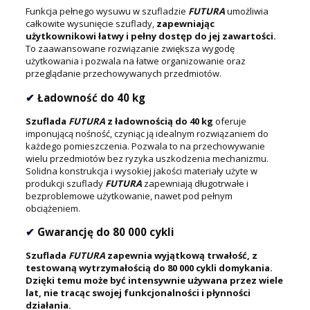
Funkcja pełnego wysuwu w szufladzie
FUTURA
umożliwia
całkowite wysunięcie szuflady,
zapewniając
użytkownikowi łatwy i pełny dostęp do jej zawartości.
To zaawansowane rozwiązanie zwiększa wygodę
użytkowania i pozwala na łatwe organizowanie oraz
przeglądanie przechowywanych przedmiotów.
✔
Ładowność do 40 kg
Szuflada
FUTURA
z ładownością do 40 kg
oferuje
imponującą nośność, czyniąc ją idealnym rozwiązaniem do
każdego pomieszczenia. Pozwala to na przechowywanie
wielu przedmiotów bez ryzyka uszkodzenia mechanizmu.
Solidna konstrukcja i wysokiej jakości materiały użyte w
produkcji szuflady
FUTURA
zapewniają długotrwałe i
bezproblemowe użytkowanie, nawet pod pełnym
obciążeniem.
✔
Gwarancję do 80 000 cykli
Szuflada
FUTURA
zapewnia wyjątkową trwałość, z
testowaną wytrzymałością do 80 000 cykli domykania.
Dzięki temu może być intensywnie używana przez wiele
lat, nie tracąc swojej funkcjonalności i płynności
działania.