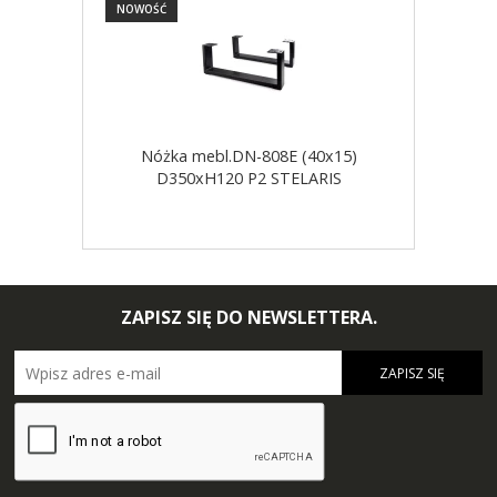
NOWOŚĆ
NOW
Nóżka mebl.DN-808E (40x15)
D350xH120 P2 STELARIS
ZAPISZ SIĘ DO NEWSLETTERA.
ZAPISZ SIĘ