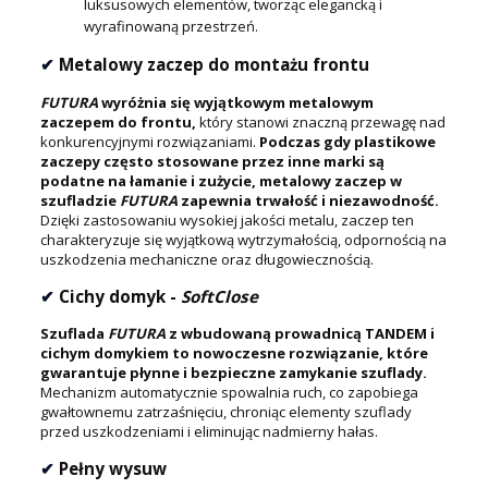
luksusowych elementów, tworząc elegancką i
wyrafinowaną przestrzeń.
✔
Metalowy zaczep do montażu frontu
FUTURA
wyróżnia się wyjątkowym metalowym
zaczepem do frontu,
który stanowi znaczną przewagę nad
konkurencyjnymi rozwiązaniami.
Podczas gdy plastikowe
zaczepy często stosowane przez inne marki są
podatne na łamanie i zużycie, metalowy zaczep w
szufladzie
FUTURA
zapewnia trwałość i niezawodność.
Dzięki zastosowaniu wysokiej jakości metalu, zaczep ten
charakteryzuje się wyjątkową wytrzymałością, odpornością na
uszkodzenia mechaniczne oraz długowiecznością.
✔
Cichy domyk -
SoftClose
Szuflada
FUTURA
z wbudowaną prowadnicą TANDEM i
cichym domykiem to nowoczesne rozwiązanie, które
gwarantuje płynne i bezpieczne zamykanie szuflady.
Mechanizm automatycznie spowalnia ruch, co zapobiega
gwałtownemu zatrzaśnięciu, chroniąc elementy szuflady
przed uszkodzeniami i eliminując nadmierny hałas.
✔
Pełny wysuw