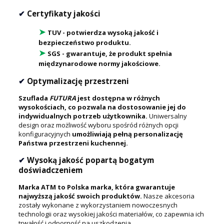
✔
Certyfikaty jakości
➤
TUV - potwierdza wysoką jakość i
bezpieczeństwo produktu.
➤
SGS - gwarantuje, że produkt spełnia
międzynarodowe normy jakościowe.
✔
Optymalizację przestrzeni
Szuflada
FUTURA
jest dostępna w różnych
wysokościach, co pozwala na dostosowanie jej do
indywidualnych potrzeb użytkownika.
Uniwersalny
design oraz możliwość wyboru spośród różnych opcji
konfiguracyjnych
umożliwiają pełną personalizację
Państwa przestrzeni kuchennej.
✔
Wysoką jakość popartą bogatym
doświadczeniem
Marka ATM to Polska marka, która gwarantuje
najwyższą jakość swoich produktów.
Nasze akcesoria
zostały wykonane z wykorzystaniem nowoczesnych
technologii oraz wysokiej jakości materiałów, co zapewnia ich
trwałość i odporność na uszkodzenia.