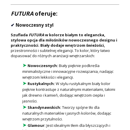
FUTURA
oferuje:
✔
Nowoczesny styl
Szuflada
FUTURA
w kolorze białym to elegancka,
stylowa opcja dla miłośników nowoczesnego designu i
praktyczności. Biały dodaje wnętrzom świeżości,
przestronności i subtelnej elegancji. To kolor, który łatwo
dopasować do różnych aranżacji wnętrzarskich:
➤
Nowoczesnych:
Biały pięknie podkreśla
minimalistyczne i innowacyjne rozwiązania, nadając
wnętrzom lekkości i elegancji.
➤
Rustykalnych:
W stylu rustykalnym biały kolor
pięknie kontrastuje z naturalnymi materiałami, takimi
jak drewno i kamień, dodając wnętrzom ciepła i
jasności.
➤
Skandynawskich:
Tworzy spójne tło dla
naturalnych materiałów i jasnych kolorów, dodając
wnętrzom przytulności.
➤
Glamour:
Jest idealnym tłem dla błyszczących i