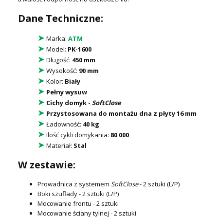
Dane Techniczne:
➤
Marka:
ATM
➤
Model:
PK-1600
➤
Długość:
450 mm
➤
Wysokość:
90 mm
➤
Kolor:
Biały
➤
Pełny wysuw
➤
Cichy domyk -
SoftClose
➤
Przystosowana do montażu dna z płyty 16 mm
➤
Ładowność:
40 kg
➤
Ilość cykli domykania:
80 000
➤
Materiał:
Stal
W zestawie:
Prowadnica
z systemem
SoftClose
- 2 sztuki (L/P)
Boki szuflady - 2 sztuki (L/P)
Mocowanie frontu - 2 sztuki
Mocowanie ściany tylnej - 2 sztuki