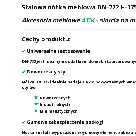
Stalowa nóżka meblowa DN-722 H-175 
Akcesoria meblowe
ATM
- okucia na m
Cechy produktu:
✔
Uniwersalne zastosowanie
DN-722 jest idealnym dodatkiem do mebli tapicerowanych
✔
Nowoczesny styl
Nóżka DN-722 idealnie nadaje się do nowoczesnych wnęt
stylów:
☛
Nowoczesnych
☛
Industrialnych
☛
Minimalistycznych
✔
Gumowe zabezpieczenie podłogi
Nóżka została wyposażona w gumowy element zabezpie