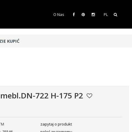
O Nas
PL
ZIE KUPIĆ
 mebl.DN-722 H-175 P2
TM
zapytaj o produkt
:
25546
poleć znajomemu