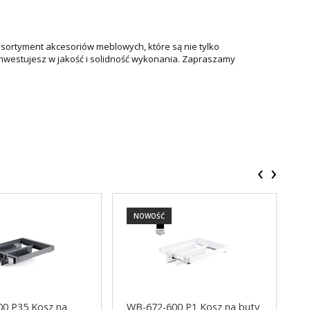
asortyment akcesoriów meblowych, które są nie tylko
 inwestujesz w jakość i solidność wykonania. Zapraszamy
‹
›
NOWOŚĆ
0 P35 Kosz na
WB-672-600 P1 Kosz na buty
W