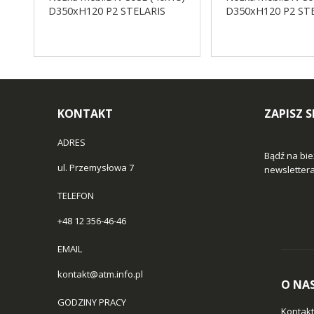
D350xH120 P2 STELARIS
D350xH120 P2 ST
KONTAKT
ZAPISZ 
ADRES
Bądź na bie
ul. Przemysłowa 7
newslettera 
TELEFON
+48 12 356-46-46
EMAIL
kontakt@atm.info.pl
O NA
GODZINY PRACY
Kontakt