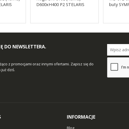
ELARIS
D600xH400 P2 STELARIS
buty SY
SIĘ DO NEWSLETTERA.
żąco z promocjami oraz innymi ofertami. Zapisz się do
już dziś.
S
INFORMACJE
Blog