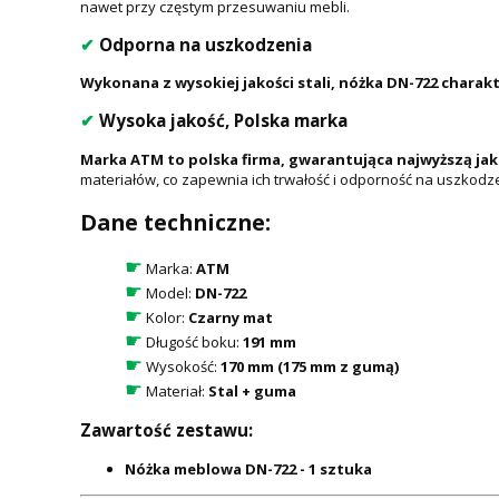
nawet przy częstym przesuwaniu mebli.
✔
Odporna na uszkodzenia
Wykonana z wysokiej jakości stali, nóżka DN-722 chara
✔
Wysoka jakość, Polska marka
Marka ATM to polska firma, gwarantująca najwyższą ja
materiałów, co zapewnia ich trwałość i odporność na uszkodz
Dane techniczne:
☛
Marka:
ATM
☛
Model:
DN-722
☛
Kolor:
Czarny mat
☛
Długość boku:
191 mm
☛
Wysokość:
170 mm (175 mm z gumą)
☛
Materiał:
Stal + guma
Zawartość zestawu:
Nóżka meblowa DN-722 - 1 sztuka