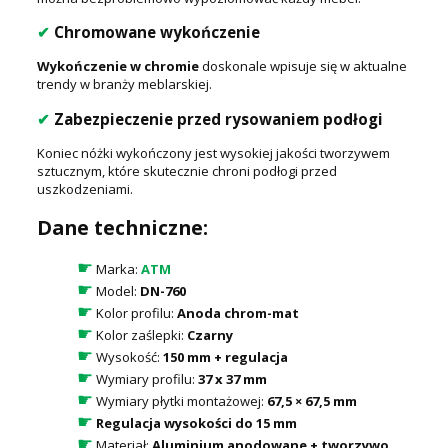
✔
Chromowane wykończenie
Wykończenie w chromie
doskonale wpisuje się w aktualne
trendy w branży meblarskiej.
✔
Zabezpieczenie przed rysowaniem podłogi
Koniec nóżki wykończony jest wysokiej jakości tworzywem
sztucznym, które skutecznie chroni podłogi przed
uszkodzeniami.
Dane techniczne:
☛
Marka:
ATM
☛
Model:
DN-760
☛
Kolor profilu:
Anoda chrom-mat
☛
Kolor zaślepki:
Czarny
☛
Wysokość:
150 mm + regulacja
☛
Wymiary profilu:
37 x 37 mm
☛
Wymiary płytki montażowej:
67,5 × 67,5 mm
☛
Regulacja wysokości do 15 mm
☛
Materiał:
Aluminium anodowane + tworzywo