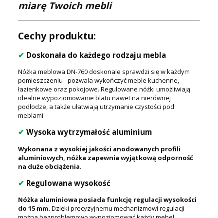
miarę Twoich mebli
Cechy produktu:
✔
Doskonała do każdego rodzaju mebla
Nóżka meblowa DN-760 doskonale sprawdzi się w każdym
pomieszczeniu - pozwala wykończyć meble kuchenne,
łazienkowe oraz pokojowe. Regulowane nóżki umożliwiają
idealne wypoziomowanie blatu nawet na nierównej
podłodze, a także ułatwiają utrzymanie czystości pod
meblami.
✔
Wysoka wytrzymałość aluminium
Wykonana z wysokiej jakości anodowanych profili
aluminiowych, nóżka zapewnia wyjątkową odporność
na duże obciążenia.
✔
Regulowana wysokość
Nóżka aluminiowa posiada funkcję regulacji wysokości
do 15 mm.
Dzięki precyzyjnemu mechanizmowi regulacji
można bezproblemowo wypoziomować każdy mebel.