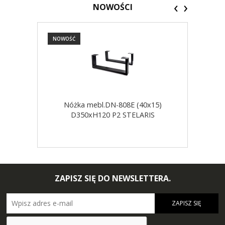
‹
›
NOWOŚCI
NOWOŚĆ
NOW
Nóżka mebl.DN-808E (40x15)
D350xH120 P2 STELARIS
ZAPISZ SIĘ DO NEWSLETTERA.
ZAPISZ SIĘ