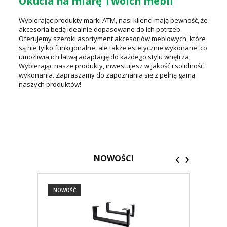
Okucia na miarę Twoich mebli
Wybierając produkty marki ATM, nasi klienci mają pewność, że
akcesoria będą idealnie dopasowane do ich potrzeb.
Oferujemy szeroki asortyment akcesoriów meblowych, które
są nie tylko funkcjonalne, ale także estetycznie wykonane, co
umożliwia ich łatwą adaptację do każdego stylu wnętrza.
Wybierając nasze produkty, inwestujesz w jakość i solidność
wykonania. Zapraszamy do zapoznania się z pełną gamą
naszych produktów!
‹
›
NOWOŚCI
NOWOŚĆ
NOW