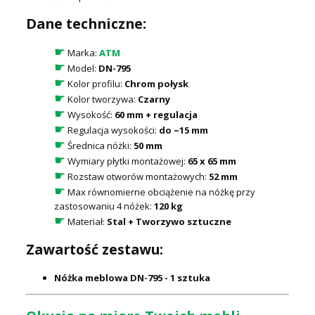
Dane techniczne:
☛
Marka:
ATM
☛
Model:
DN-795
☛
Kolor profilu:
Chrom połysk
☛
Kolor tworzywa:
Czarny
☛
Wysokość:
60 mm + regulacja
☛
Regulacja wysokości:
do ~15 mm
☛
Średnica nóżki:
50 mm
☛
Wymiary płytki montażowej:
65 x 65 mm
☛
Rozstaw otworów montażowych:
52 mm
☛
Max równomierne obciążenie na nóżkę przy
zastosowaniu 4 nóżek:
120 kg
☛
Materiał:
Stal + Tworzywo sztuczne
Zawartość zestawu:
Nóżka meblowa DN-795 - 1 sztuka