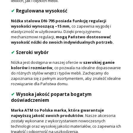
lekkich, jak i ciężkich mebli.
✔
Regulowana wysokość
Nóżka stalowa DN-795 posiada funkcję regulacji
wysokości wynoszącą ~15 mm,
co zapewnia wygodę i
elastyczność w użytkowaniu. Dzięki precyzyjnemu
mechanizmowi regulacji,
mogą Państwo dostosować
wysokość nóżki do swoich indywidualnych potrzeb.
✔
Szeroki wybór
Nóżka jest dostępna w naszej ofercie w
szerokiej gamie
kolorów i rozmiarów,
co pozwala na idealne dopasowanie
do różnych stylów wnętrz i typów mebli. Zachęcamy do
zapoznania się z pełnym asortymentem, aby znaleźć idealne
rozwiązanie dla Państwa domu.
✔
Wysoka jakość poparta bogatym
doświadczeniem
Marka ATM to Polska marka, która gwarantuje
najwyższą jakość swoich produktów.
Nasze akcesoria
zostały wykonane z wykorzystaniem nowoczesnych
technologii oraz wysokiej jakości materiałów, co zapewnia ich
trwałość i odporność na uszkodzenia.