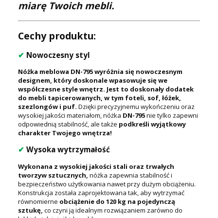
miarę Twoich mebli.
Cechy produktu:
✔
Nowoczesny styl
Nóżka meblowa DN-795 wyróżnia się nowoczesnym
designem, który doskonale wpasowuje się we
współczesne style wnętrz. Jest to doskonały dodatek
do mebli tapicerowanych, w tym foteli, sof, łóżek,
szezlongów i puf.
Dzięki precyzyjnemu wykończeniu oraz
wysokiej jakości materiałom, nóżka
DN-795
nie tylko zapewni
odpowiednią stabilność, ale także
podkreśli wyjątkowy
charakter Twojego wnętrza!
✔
Wysoka wytrzymałość
Wykonana z wysokiej jakości stali oraz trwałych
tworzyw sztucznych,
nóżka zapewnia stabilność i
bezpieczeństwo użytkowania nawet przy dużym obciążeniu.
Konstrukcja została zaprojektowana tak, aby wytrzymać
równomierne
obciążenie do 120 kg na pojedynczą
sztukę,
co czyni ją idealnym rozwiązaniem zarówno do