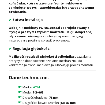
końcówkę, która utrzymuje fronty meblowe w
zamkniętej pozycji, zapobiegając ich przypadkowemu
otwieraniu.
✔
Łatwa instalacja
Odbojnik meblowy PG-062 został zaprojektowany z
myślą o prostym i szybkim montażu.
Dzięki
dołączonej
płytce montażowej
oraz intuicyjnej konstrukcji, jego
instalacja nie powinna sprawić problemów.
✔
Regulacja głębokości
Możliwość regulacji głębokości odbojnika
pozwala na
precyzyjne dopasowanie działania mechanizmu do
konkretnego frontu meblowego, ułatwiając proces montażu.
Dane techniczne:
☛
Marka:
ATM
☛
Model:
PG-062
☛
Długość obudowy:
78 mm
☛
Długość całkowita (zamknięta):
80 mm