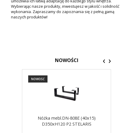
umożliwia ich łatwą adaptację do każdego stylu wnętrza.
Wybierając nasze produkty, inwestujesz w jakość i solidność
wykonania. Zapraszamy do zapoznania się z pełną gamą
naszych produktów!
‹
›
NOWOŚCI
NOWOŚĆ
NOW
Nóżka mebl.DN-808E (40x15)
D350xH120 P2 STELARIS