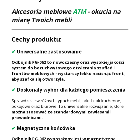
Akcesoria meblowe
ATM
- okucia na
miarę Twoich mebli
Cechy produktu:
✔
Uniwersalne zastosowanie
Odbojnik PG-062 to nowoczesny oraz wysokiej jakości
system do bezuchwytowego otwierania szuflad i
frontów meblowych - wystarczy lekko nacisnąć front,
aby szafka się otworzyła.
✔
Doskonały wybór dla każdego pomieszczenia
Sprawdzi się w różnych typach mebli, takich jak kuchenne,
pokojowe oraz biurowe. To uniwersalne rozwiązanie, które
można stosować ze standardowymi zawiasami i
prowadnicami.
✔
Magnetyczna końcówka
Odbojnik PG-062 wyposażony jest w magnetyczną