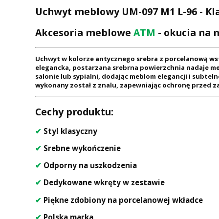
Uchwyt meblowy UM-097 M1 L-96 - Klas
Akcesoria meblowe
ATM
- okucia na 
Uchwyt w kolorze antycznego srebra z porcelanową wst
elegancka, postarzana srebrna powierzchnia nadaje meb
salonie lub sypialni, dodając meblom elegancji i subte
wykonany został z znalu, zapewniając ochronę przed z
Cechy produktu:
✔
Styl klasyczny
✔
Srebne wykończenie
✔
Odporny na uszkodzenia
✔
Dedykowane wkręty w zestawie
✔
Piękne zdobiony na porcelanowej wkładce
✔
Polska marka