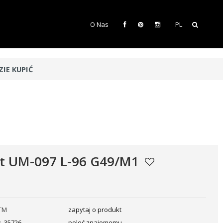
O Nas
PL
ZIE KUPIĆ
t UM-097 L-96 G49/M1
TM
zapytaj o produkt
:
35726
poleć znajomemu