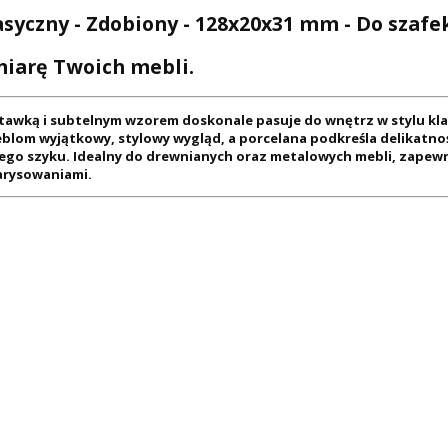
yczny - Zdobiony - 128x20x31 mm - Do szafek 
miarę Twoich mebli.
awką i subtelnym wzorem doskonale pasuje do wnętrz w stylu klas
lom wyjątkowy, stylowy wygląd, a porcelana podkreśla delikatnoś
lnego szyku. Idealny do drewnianych oraz metalowych mebli, zapew
arysowaniami.