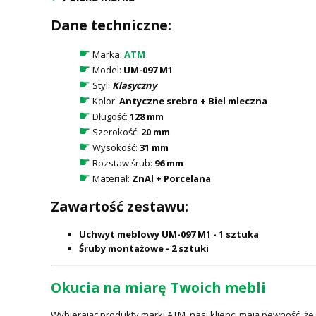
Dane techniczne:
☛
Marka:
ATM
☛
Model:
UM-097 M1
☛
Styl:
Klasyczny
☛
Kolor:
Antyczne srebro + Biel mleczna
☛
Długość:
128 mm
☛
Szerokość:
20 mm
☛
Wysokość:
31 mm
☛
Rozstaw śrub:
96 mm
☛
Materiał:
ZnAl + Porcelana
Zawartość zestawu:
Uchwyt meblowy UM-097 M1 - 1 sztuka
Śruby montażowe - 2 sztuki
Okucia na miarę Twoich mebli
Wybierając produkty marki ATM, nasi klienci mają pewność, ż