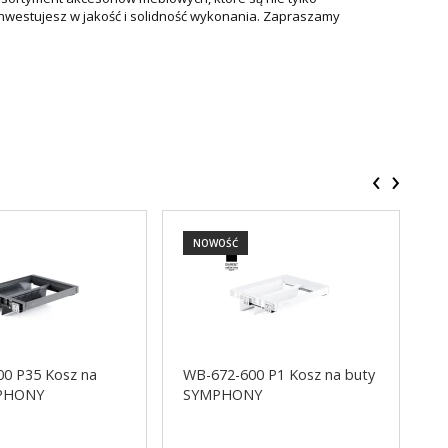
 inwestujesz w jakość i solidność wykonania. Zapraszamy
‹
›
NOWOŚĆ
0 P35 Kosz na
WB-672-600 P1 Kosz na buty
W
MPHONY
SYMPHONY
S