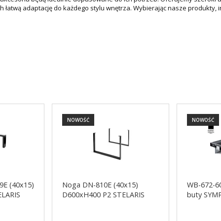
ch łatwą adaptację do każdego stylu wnętrza. Wybierając nasze produkty,
NOWOŚĆ
NOWOŚĆ
9E (40x15)
Noga DN-810E (40x15)
WB-672-60
ELARIS
D600xH400 P2 STELARIS
buty SY