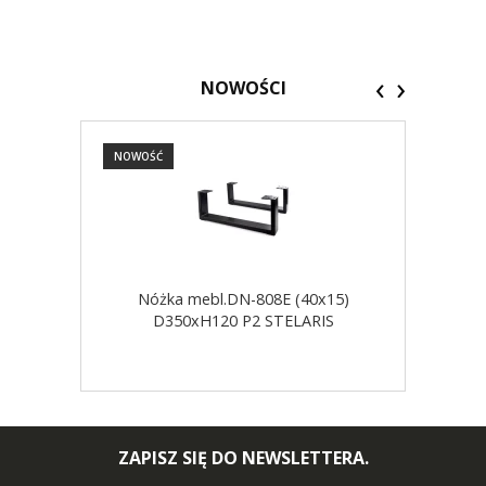
‹
›
NOWOŚCI
NOWOŚĆ
NOW
Nóżka mebl.DN-808E (40x15)
D350xH120 P2 STELARIS
ZAPISZ SIĘ DO NEWSLETTERA.