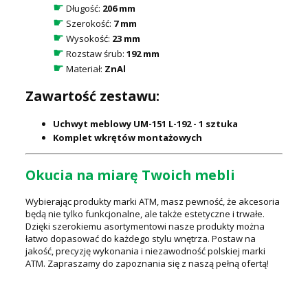
☛
Długość:
206 mm
☛
Szerokość:
7 mm
☛
Wysokość:
23 mm
☛
Rozstaw śrub:
192 mm
☛
Materiał:
ZnAl
Zawartość zestawu:
Uchwyt meblowy UM-151 L-192 - 1 sztuka
Komplet wkrętów montażowych
Okucia na miarę Twoich mebli
Wybierając produkty marki ATM, masz pewność, że akcesoria
będą nie tylko funkcjonalne, ale także estetyczne i trwałe.
Dzięki szerokiemu asortymentowi nasze produkty można
łatwo dopasować do każdego stylu wnętrza. Postaw na
jakość, precyzję wykonania i niezawodność polskiej marki
ATM. Zapraszamy do zapoznania się z naszą pełną ofertą!