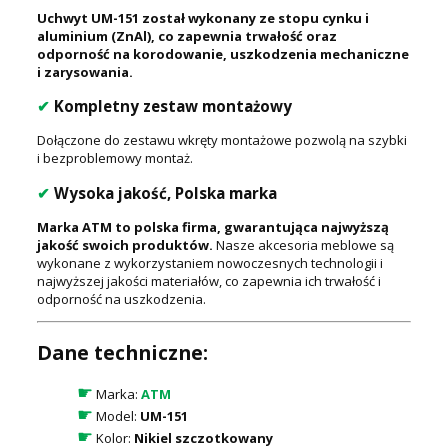
Uchwyt UM-151 został wykonany ze stopu cynku i
aluminium (ZnAl), co zapewnia trwałość oraz
odporność na korodowanie, uszkodzenia mechaniczne
i zarysowania.
✔
Kompletny zestaw montażowy
Dołączone do zestawu wkręty montażowe pozwolą na szybki
i bezproblemowy montaż.
✔
Wysoka jakość, Polska marka
Marka ATM to polska firma, gwarantująca najwyższą
jakość swoich produktów.
Nasze akcesoria meblowe są
wykonane z wykorzystaniem nowoczesnych technologii i
najwyższej jakości materiałów, co zapewnia ich trwałość i
odporność na uszkodzenia.
Dane techniczne:
☛
Marka:
ATM
☛
Model:
UM-151
☛
Kolor:
Nikiel szczotkowany