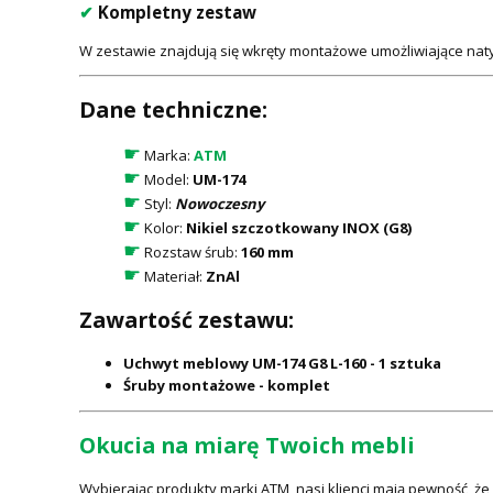
✔
Kompletny zestaw
W zestawie znajdują się wkręty montażowe umożliwiające naty
Dane techniczne:
☛
Marka:
ATM
☛
Model:
UM-174
☛
Styl:
Nowoczesny
☛
Kolor:
Nikiel szczotkowany INOX (G8)
☛
Rozstaw śrub:
160 mm
☛
Materiał:
ZnAl
Zawartość zestawu:
Uchwyt meblowy UM-174 G8 L-160 - 1 sztuka
Śruby montażowe - komplet
Okucia na miarę Twoich mebli
Wybierając produkty marki ATM, nasi klienci mają pewność, ż