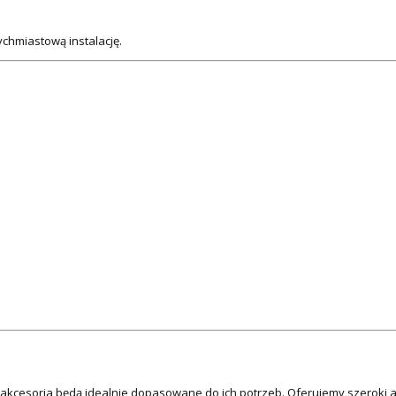
chmiastową instalację.
e akcesoria będą idealnie dopasowane do ich potrzeb. Oferujemy szeroki 