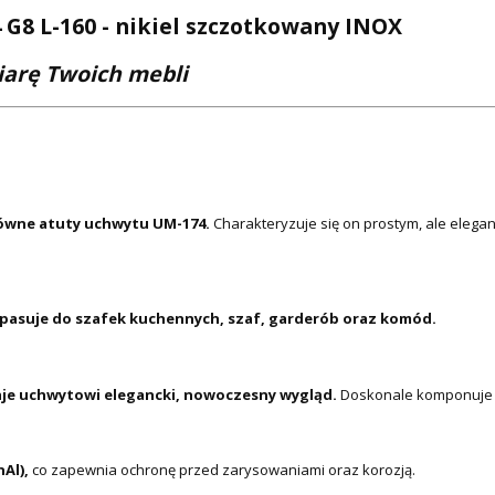
8 L-160 - nikiel szczotkowany INOX
iarę Twoich mebli
łówne atuty uchwytu UM-174.
Charakteryzuje się on prostym, ale eleganc
pasuje do szafek kuchennych, szaf, garderób oraz komód.
je uchwytowi elegancki, nowoczesny wygląd.
Doskonale komponuje si
Al),
co zapewnia ochronę przed zarysowaniami oraz korozją.