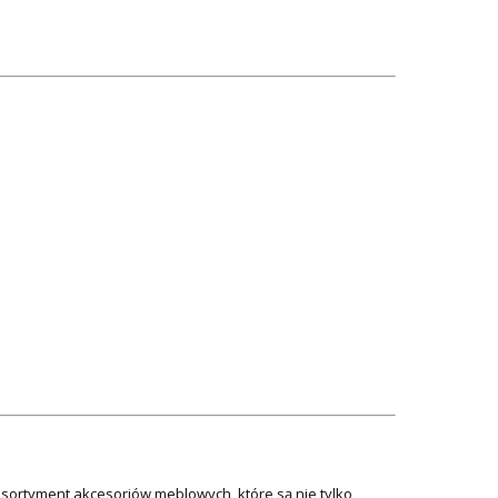
asortyment akcesoriów meblowych, które są nie tylko