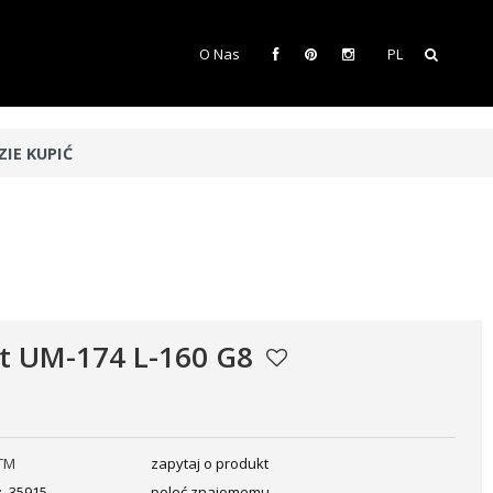
O Nas
PL
ZIE KUPIĆ
t UM-174 L-160 G8
TM
zapytaj o produkt
:
35915
poleć znajomemu