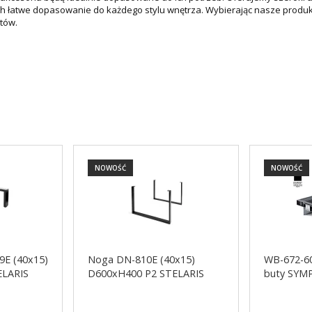
ch łatwe dopasowanie do każdego stylu wnętrza. Wybierając nasze produkt
tów.
NOWOŚĆ
NOWOŚĆ
9E (40x15)
Noga DN-810E (40x15)
WB-672-60
ELARIS
D600xH400 P2 STELARIS
buty SY