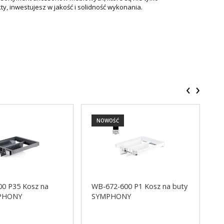
y, inwestujesz w jakość i solidność wykonania.
‹
›
NOWOŚĆ
0 P35 Kosz na
WB-672-600 P1 Kosz na buty
W
MPHONY
SYMPHONY
S