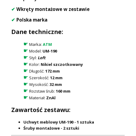
✔
Wkręty montażowe w zestawie
✔
Polska marka
Dane techniczne:
☛
Marka:
ATM
☛
Model:
UM-190
☛
Styl:
Loft
☛
Kolor:
Nikiel szczotkowany
☛
Długość:
172 mm
☛
Szerokość:
12 mm
☛
Wysokość:
32 mm
☛
Rozstaw śrub:
160 mm
☛
Materiał:
ZnAl
Zawartość zestawu:
Uchwyt meblowy UM-190 - 1 sztuka
Śruby montażowe - 2 sztuki