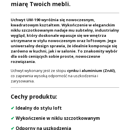
miarę Twoich mebli.
Uchwyt UM-190 wyróżnia się nowoczesnym,
kwadratowym kształtem. Wykończenie w eleganckim
niklu szczotkowanym nadaje mu subtelny, industrialny
wygląd, który doskonale wpasuje się we wnętrza
utrzymane w stylu nowoczesnym oraz loftowym. Jego
uniwersalny design sprawia, że idealnie komponuje się
zarówno w kuchni, jak i w salonie. To znakomity wybór
dla osób ceniących sobie proste, nowoczesne
rozwiązania.
Uchwyt wykonany jest ze stopu
cynku i aluminium (ZnAl),
co zapewnia wysoką odporność na uszkodzenia i
zarysowania.
Cechy produktu:
✔
Idealny do stylu loft
✔
Wykończenie w niklu szczotkowanym
✔
Odporny na uszkodzenia