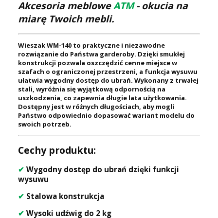
Akcesoria meblowe
ATM
- okucia na
miarę Twoich mebli.
Wieszak WM-140 to praktyczne i niezawodne
rozwiązanie do Państwa garderoby. Dzięki smukłej
konstrukcji pozwala oszczędzić cenne miejsce w
szafach o ograniczonej przestrzeni, a funkcja wysuwu
ułatwia wygodny dostęp do ubrań. Wykonany z trwałej
stali, wyróżnia się wyjątkową odpornością na
uszkodzenia, co zapewnia długie lata użytkowania.
Dostępny jest w różnych długościach, aby mogli
Państwo odpowiednio dopasować wariant modelu do
swoich potrzeb.
Cechy produktu:
✔
Wygodny dostęp do ubrań dzięki funkcji
wysuwu
✔
Stalowa konstrukcja
✔
Wysoki udźwig do 2 kg