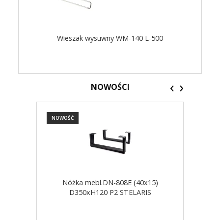
Wieszak wysuwny WM-140 L-500
‹
›
NOWOŚCI
NOWOŚĆ
NOW
Nóżka mebl.DN-808E (40x15)
D350xH120 P2 STELARIS