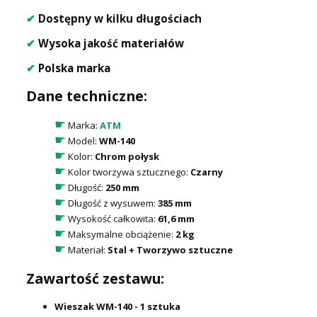
✔
Dostępny w kilku długościach
✔
Wysoka jakość materiałów
✔
Polska marka
Dane techniczne:
☛
Marka:
ATM
☛
Model:
WM-140
☛
Kolor:
Chrom połysk
☛
Kolor tworzywa sztucznego:
Czarny
☛
Długość:
250 mm
☛
Długość z wysuwem:
385 mm
☛
Wysokość całkowita:
61,6 mm
☛
Maksymalne obciążenie:
2 kg
☛
Materiał:
Stal + Tworzywo sztuczne
Zawartość zestawu:
Wieszak WM-140 - 1 sztuka