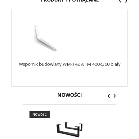
Wspornik budowlany WM-142 ATM 400x350 biały
‹
›
NOWOŚCI
NOWOŚĆ
NOW