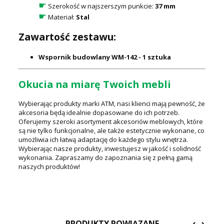
☛
Szerokość w najszerszym punkcie:
37 mm
☛
Materiał:
Stal
Zawartość zestawu:
Wspornik budowlany WM-142 - 1 sztuka
Okucia na miarę Twoich mebli
Wybierając produkty marki ATM, nasi klienci mają pewność, że
akcesoria będą idealnie dopasowane do ich potrzeb.
Oferujemy szeroki asortyment akcesoriów meblowych, które
są nie tylko funkcjonalne, ale także estetycznie wykonane, co
umożliwia ich łatwą adaptację do każdego stylu wnętrza.
Wybierając nasze produkty, inwestujesz w jakość i solidność
wykonania. Zapraszamy do zapoznania się z pełną gamą
naszych produktów!
‹
›
PRODUKTY POWIĄZANE